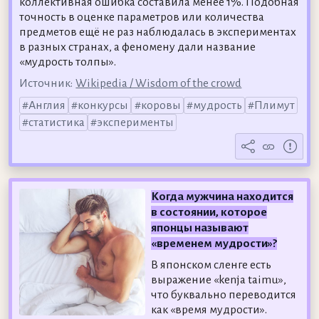
коллективная ошибка составила менее 1%. Подобная
точность в оценке параметров или количества
предметов ещё не раз наблюдалась в экспериментах
в разных странах, а феномену дали название
«мудрость толпы».
Источник:
Wikipedia / Wisdom of the crowd
Англия
конкурсы
коровы
мудрость
Плимут
статистика
эксперименты
Когда мужчина находится
в состоянии, которое
японцы называют
«временем мудрости»?
В японском сленге есть
выражение «kenja taimu»,
что буквально переводится
как «время мудрости».