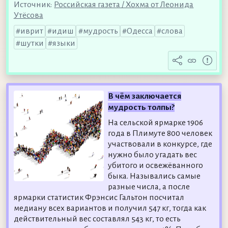
Источник:
Российская газета / Хохма от Леонида
Утёсова
иврит
идиш
мудрость
Одесса
слова
шутки
языки
В чём заключается
мудрость толпы?
На сельской ярмарке 1906
года в Плимуте 800 человек
участвовали в конкурсе, где
нужно было угадать вес
убитого и освежёванного
быка. Назывались самые
разные числа, а после
ярмарки статистик Фрэнсис Гальтон посчитал
медиану всех вариантов и получил 547 кг, тогда как
действительный вес составлял 543 кг, то есть