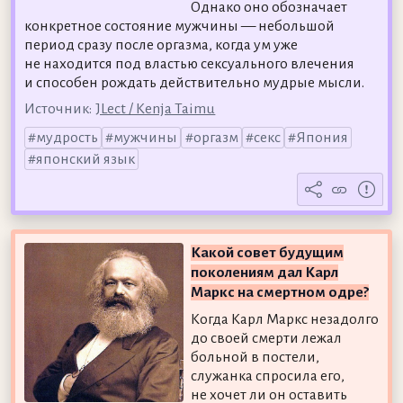
Однако оно обозначает
конкретное состояние мужчины — небольшой
период сразу после оргазма, когда ум уже
не находится под властью сексуального влечения
и способен рождать действительно мудрые мысли.
Источник:
JLect / Kenja Taimu
мудрость
мужчины
оргазм
секс
Япония
японский язык
Какой совет будущим
поколениям дал Карл
Маркс на смертном одре?
Когда Карл Маркс незадолго
до своей смерти лежал
больной в постели,
служанка спросила его,
не хочет ли он оставить