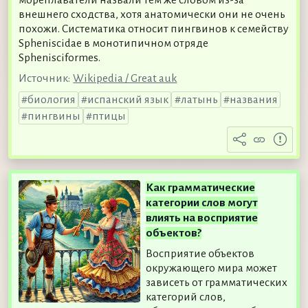
внешнего сходства, хотя анатомически они не очень
похожи. Систематика относит пингвинов к семейству
Spheniscidae в монотипичном отряде
Sphenisciformes.
Источник:
Wikipedia / Great auk
биология
испанский язык
латынь
названия
пингвины
птицы
Как грамматические
категории слов могут
влиять на восприятие
объектов?
Восприятие объектов
окружающего мира может
зависеть от грамматических
категорий слов,