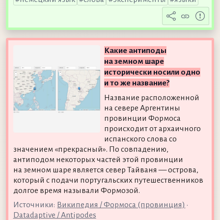
Какие антиподы
на земном шаре
исторически носили одно
и то же название?
Название расположенной
на севере Аргентины
провинции Формоса
происходит от архаичного
испанского слова со
значением «прекрасный». По совпадению,
антиподом некоторых частей этой провинции
на земном шаре является север Тайваня — острова,
который с подачи португальских путешественников
долгое время называли Формозой.
Источники:
Википедия / Формоса (провинция)
•
Datadaptive / Antipodes