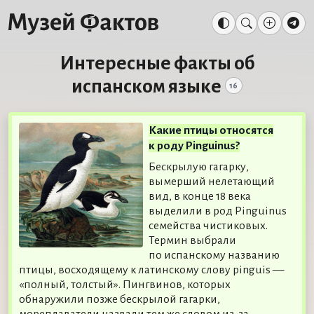
Интересные факты об
испанском языке
16
Какие птицы относятся
к роду Pinguinus?
Бескрылую гагарку,
вымерший нелетающий
вид, в конце 18 века
выделили в род Pinguinus
семейства чистиковых.
Термин выбрали
по испанскому названию
птицы, восходящему к латинскому слову pinguis —
«полный, толстый». Пингвинов, которых
обнаружили позже бескрылой гагарки,
мореплаватели назвали тем же словом из-за