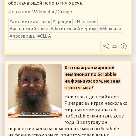
обозначающей непонятную речь.
Источник:
Wikipedia / Gringo
английский язык
Греция
Испания
испанский язык
Латинская Америка
Мексика
прозвища
США
Кто выиграл мировой
чемпионат по Scrabble
на французском, не зная
этого языка?
Новозеландец Найджел
Ричардс выиграл несколько
мировых чемпионатов
по Scrabble начиная с 2007
года. В 2015 году он
первенствовал и на чемпионате мира по Scrabble
на французском языке, при этом совершенно