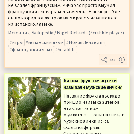
не владея французским. Ричардс просто выучил
французский словарь за два месяца. Ещё через 9 лет
он повторил тот же трюк на мировом чемпионате
на испанском языке.
Источник:
Wikipedia / Nigel Richards (Scrabble player)
игры
испанский язык
Новая Зеландия
французский язык
Scrabble
Каким фруктом ацтеки
называли мужские яички?
Название фрукта авокадо
пришло из языка ацтеков.
Этим же словом —
«ауакатль» — они называли
мужские яички из-за
сходства формы.
С происходящим