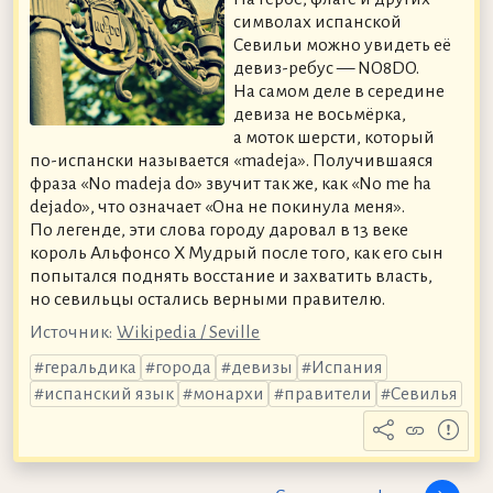
символах испанской
Севильи можно увидеть её
девиз-ребус — NO8DO.
На самом деле в середине
девиза не восьмёрка,
а моток шерсти, который
по-испански называется «madeja». Получившаяся
фраза «No madeja do» звучит так же, как «No me ha
dejado», что означает «Она не покинула меня».
По легенде, эти слова городу даровал в 13 веке
король Альфонсо X Мудрый после того, как его сын
попытался поднять восстание и захватить власть,
но севильцы остались верными правителю.
Источник:
Wikipedia / Seville
геральдика
города
девизы
Испания
испанский язык
монархи
правители
Севилья