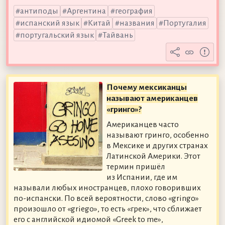
антиподы
Аргентина
география
испанский язык
Китай
названия
Португалия
португальский язык
Тайвань
Почему мексиканцы
называют американцев
«гринго»?
Американцев часто
называют гринго, особенно
в Мексике и других странах
Латинской Америки. Этот
термин пришёл
из Испании, где им
называли любых иностранцев, плохо говоривших
по-испански. По всей вероятности, слово «gringo»
произошло от «griego», то есть «грек», что сближает
его с английской идиомой «Greek to me»,