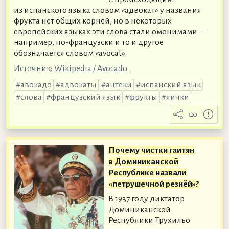
из испанского языка словом «адвокат» у названия
фрукта нет общих корней, но в некоторых
европейских языках эти слова стали омонимами —
например, по-французски и то и другое
обозначается словом «avocat».
Источник:
Wikipedia / Avocado
авокадо
адвокаты
ацтеки
испанский язык
слова
французский язык
фрукты
яички
Почему чистки гаитян
в Доминиканской
Республике назвали
«петрушечной резнёй»?
В 1937 году диктатор
Доминиканской
Республики Трухильо