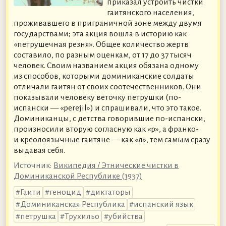
приказал устроить чистки
гаитянского населения,
проживавшего в приграничной зоне между двумя
государствами; эта акция вошла в историю как
«петрушечная резня». Общее количество жертв
составило, по разным оценкам, от 17 до 37 тысяч
человек. Своим названием акция обязана одному
из способов, которыми доминиканские солдаты
отличали гаитян от своих соотечественников. Они
показывали человеку веточку петрушки (по-
испански — «perejil») и спрашивали, что это такое.
Доминиканцы, с детства говорившие по-испански,
произносили вторую согласную как «р», а франко-
и креолоязычные гаитяне — как «л», тем самым сразу
выдавая себя.
Источник:
Википедия / Этнические чистки в
Доминиканской Республике (1937)
Гаити
геноцид
диктаторы
Доминиканская Республика
испанский язык
петрушка
Трухильо
убийства