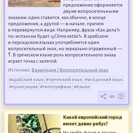
предложение оформляется
двумя вопросительными
знаками: один ставится, как обычно, в конце
предложения, а другой — в начале, причём
в перевёрнутом виде. Например, фраза «Как дела?»
по-испански будет «¿Cómo estás?». В арабском
и персидском языках употребляется один
вопросительный знак, но зеркально отражённый —
؟. В греческом языке роль вопросительного знака
играет точка с запятой.
Источник:
Википедия / Вопросительный знак
арабский язык
греческий язык
испанский язык
пунктуация
типографика
языки
Какой европейский город
имеет девиз-ребус?
На гербе, флаге и других