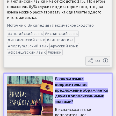
и английский языки имеют сходство 24%. При этом
показатель 85% служит индикатором того, что два
языка можно рассматривать как диалекты одного
и того же языка.
Источник:
Википедия / Лексическое сходство
английский язык
испанский язык
итальянский язык
лингвистика
португальский язык
русский язык
французский язык
языки
В каком языке
вопросительное
предложение обрамляется
двумя вопросительными
знаками?
В испанском языке
вопросительное