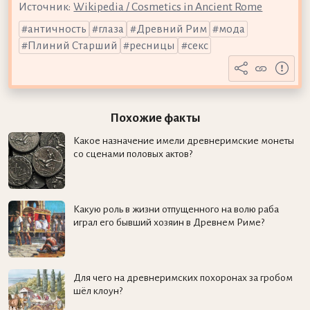
Источник:
Wikipedia / Cosmetics in Ancient Rome
античность
глаза
Древний Рим
мода
Плиний Старший
ресницы
секс
Похожие факты
Какое назначение имели древнеримские монеты
со сценами половых актов?
Какую роль в жизни отпущенного на волю раба
играл его бывший хозяин в Древнем Риме?
Для чего на древнеримских похоронах за гробом
шёл клоун?