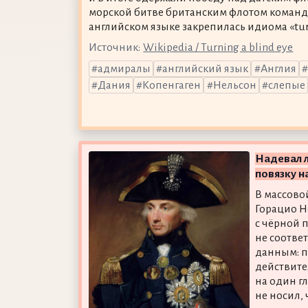
морской битве британским флотом командо
английском языке закрепилась идиома «turn 
Источник:
Wikipedia / Turning a blind eye
адмиралы
английский язык
Англия
Дания
Копенгаген
Нельсон
слепые
Надевал 
повязку на
В массово
Горацио Н
с чёрной п
не соотве
данным: п
действите
на один г
не носил,