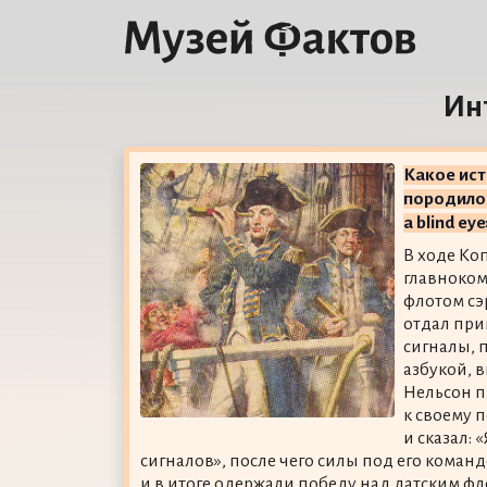
Ин
Какое ис
породило 
a blind eye
В ходе Ко
главноко
флотом с
отдал при
сигналы, 
азбукой, 
Нельсон 
к своему 
и сказал: 
сигналов», после чего силы под его кома
и в итоге одержали победу над датским ф