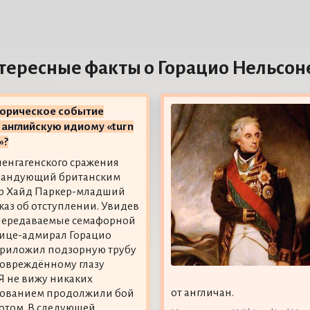
тересные факты о Горацио Нельсон
торическое событие
английскую идиому «turn
»?
пенгагенского сражения
мандующий британским
эр Хайд Паркер-младший
каз об отступлении. Увидев
передаваемые семафорной
вице-адмирал Горацио
приложил подзорную трубу
повреждённому глазу
«Я не вижу никаких
от англичан.
ндованием продолжили бой
лотом. В следующей