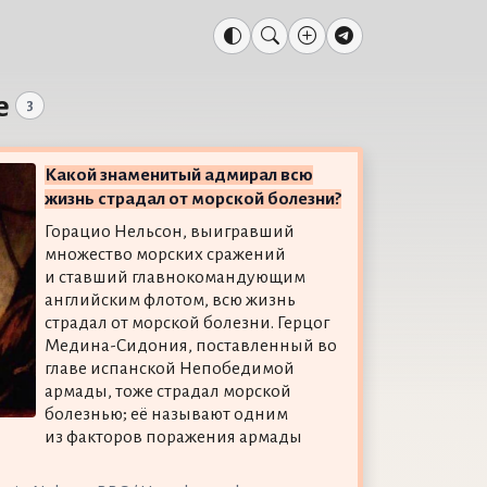
е
3
Какой знаменитый адмирал всю
жизнь страдал от морской болезни?
Горацио Нельсон, выигравший
множество морских сражений
и ставший главнокомандующим
английским флотом, всю жизнь
страдал от морской болезни. Герцог
Медина-Сидония, поставленный во
главе испанской Непобедимой
армады, тоже страдал морской
болезнью; её называют одним
из факторов поражения армады