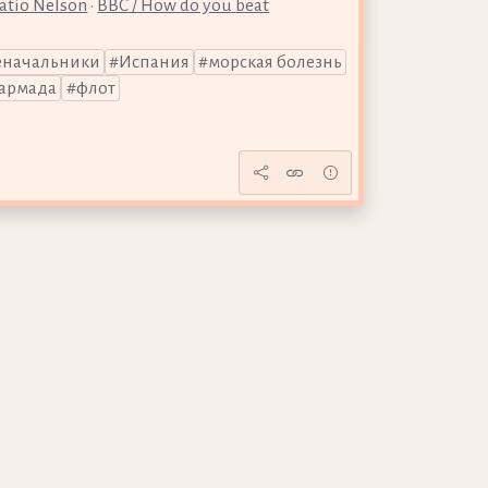
atio Nelson
•
BBC / How do you beat
еначальники
Испания
морская болезнь
армада
флот