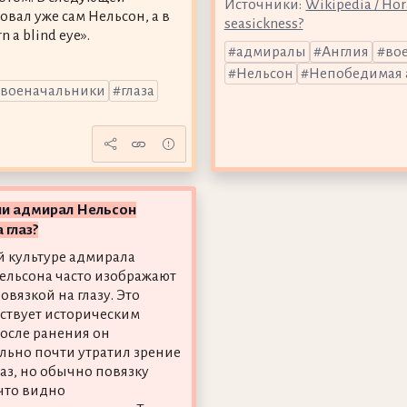
Источники:
Wikipedia / Hor
вал уже сам Нельсон, а в
seasickness?
a blind eye».
адмиралы
Англия
во
Нельсон
Непобедимая 
военачальники
глаза
ли адмирал Нельсон
 глаз?
й культуре адмирала
ельсона часто изображают
овязкой на глазу. Это
тствует историческим
осле ранения он
льно почти утратил зрение
лаз, но обычно повязку
 что видно