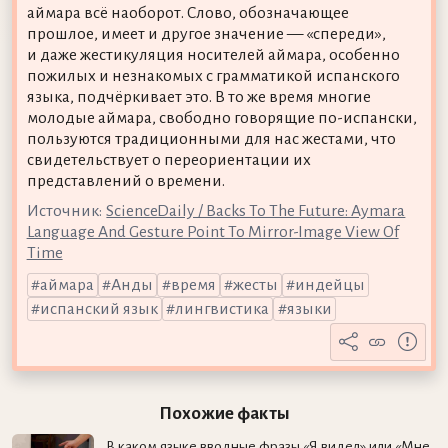
аймара всё наоборот. Слово, обозначающее
прошлое, имеет и другое значение — «спереди»,
и даже жестикуляция носителей аймара, особенно
пожилых и незнакомых с грамматикой испанского
языка, подчёркивает это. В то же время многие
молодые аймара, свободно говорящие по-испански,
пользуются традиционными для нас жестами, что
свидетельствует о переориентации их
представлений о времени.
Источник:
ScienceDaily / Backs To The Future: Aymara
Language And Gesture Point To Mirror-Image View Of
Time
аймара
Анды
время
жесты
индейцы
испанский язык
лингвистика
языки
Похожие факты
В каком языке вводные фразы «Я видел» или «Мне