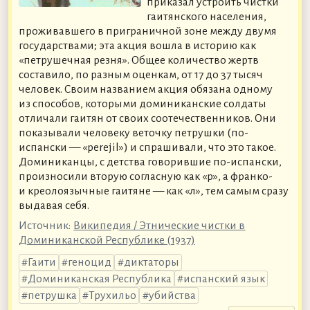
приказал устроить чистки
гаитянского населения,
проживавшего в приграничной зоне между двумя
государствами; эта акция вошла в историю как
«петрушечная резня». Общее количество жертв
составило, по разным оценкам, от 17 до 37 тысяч
человек. Своим названием акция обязана одному
из способов, которыми доминиканские солдаты
отличали гаитян от своих соотечественников. Они
показывали человеку веточку петрушки (по-
испански — «perejil») и спрашивали, что это такое.
Доминиканцы, с детства говорившие по-испански,
произносили вторую согласную как «р», а франко-
и креолоязычные гаитяне — как «л», тем самым сразу
выдавая себя.
Источник:
Википедия / Этнические чистки в
Доминиканской Республике (1937)
Гаити
геноцид
диктаторы
Доминиканская Республика
испанский язык
петрушка
Трухильо
убийства