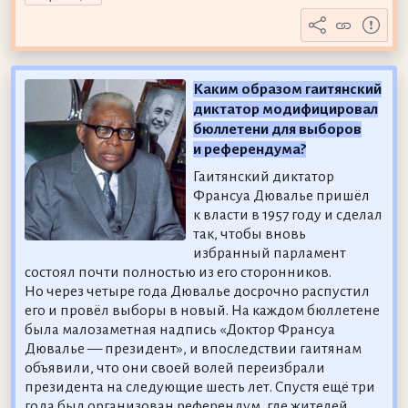
Каким образом гаитянский
диктатор модифицировал
бюллетени для выборов
и референдума?
Гаитянский диктатор
Франсуа Дювалье пришёл
к власти в 1957 году и сделал
так, чтобы вновь
избранный парламент
состоял почти полностью из его сторонников.
Но через четыре года Дювалье досрочно распустил
его и провёл выборы в новый. На каждом бюллетене
была малозаметная надпись «Доктор Франсуа
Дювалье — президент», и впоследствии гаитянам
объявили, что они своей волей переизбрали
президента на следующие шесть лет. Спустя ещё три
года был организован референдум, где жителей