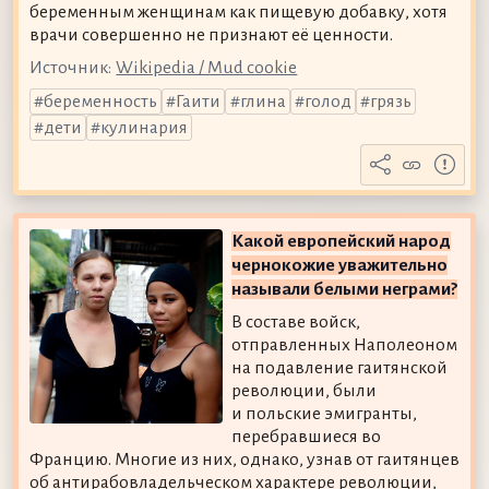
беременным женщинам как пищевую добавку, хотя
врачи совершенно не признают её ценности.
Источник:
Wikipedia / Mud cookie
беременность
Гаити
глина
голод
грязь
дети
кулинария
Какой европейский народ
чернокожие уважительно
называли белыми неграми?
В составе войск,
отправленных Наполеоном
на подавление гаитянской
революции, были
и польские эмигранты,
перебравшиеся во
Францию. Многие из них, однако, узнав от гаитянцев
об антирабовладельческом характере революции,