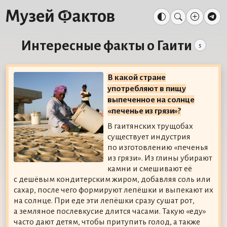
Интересные факты о Гаити
5
В какой стране
употребляют в пищу
выпеченное на солнце
«печенье из грязи»?
В гаитянских трущобах
существует индустрия
по изготовлению «печенья
из грязи». Из глины убирают
камни и смешивают её
с дешёвым кондитерским жиром, добавляя соль или
сахар, после чего формируют лепёшки и выпекают их
на солнце. При еде эти лепёшки сразу сушат рот,
а земляное послевкусие длится часами. Такую «еду»
часто дают детям, чтобы притупить голод, а также