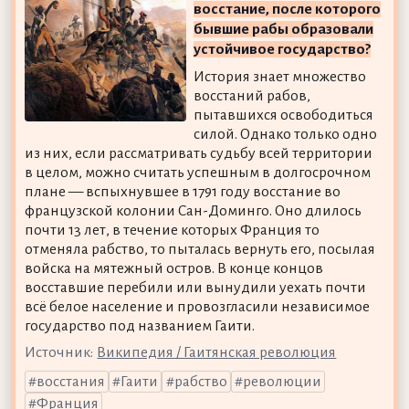
восстание, после которого
бывшие рабы образовали
устойчивое государство?
История знает множество
восстаний рабов,
пытавшихся освободиться
силой. Однако только одно
из них, если рассматривать судьбу всей территории
в целом, можно считать успешным в долгосрочном
плане — вспыхнувшее в 1791 году восстание во
французской колонии Сан-Доминго. Оно длилось
почти 13 лет, в течение которых Франция то
отменяла рабство, то пыталась вернуть его, посылая
войска на мятежный остров. В конце концов
восставшие перебили или вынудили уехать почти
всё белое население и провозгласили независимое
государство под названием Гаити.
Источник:
Википедия / Гаитянская революция
восстания
Гаити
рабство
революции
Франция