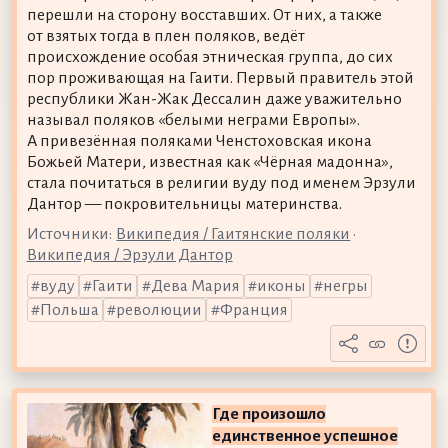
перешли на сторону восставших. От них, а также
от взятых тогда в плен поляков, ведёт
происхождение особая этническая группа, до сих
пор проживающая на Гаити. Первый правитель этой
республики Жан-Жак Дессалин даже уважительно
называл поляков «белыми неграми Европы».
А привезённая поляками Ченстоховская икона
Божьей Матери, известная как «Чёрная мадонна»,
стала почитаться в религии вуду под именем Эрзули
Дантор — покровительницы материнства.
Источники:
Википедия / Гаитянские поляки
•
Википедия / Эрзули Дантор
вуду
Гаити
Дева Мария
иконы
негры
Польша
революции
Франция
Где произошло
единственное успешное