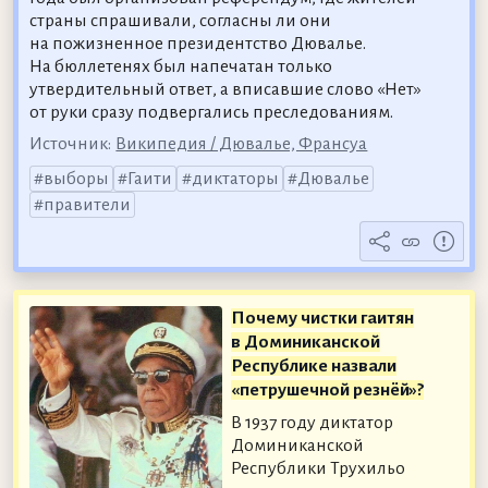
страны спрашивали, согласны ли они
на пожизненное президентство Дювалье.
На бюллетенях был напечатан только
утвердительный ответ, а вписавшие слово «Нет»
от руки сразу подвергались преследованиям.
Источник:
Википедия / Дювалье, Франсуа
выборы
Гаити
диктаторы
Дювалье
правители
Почему чистки гаитян
в Доминиканской
Республике назвали
«петрушечной резнёй»?
В 1937 году диктатор
Доминиканской
Республики Трухильо