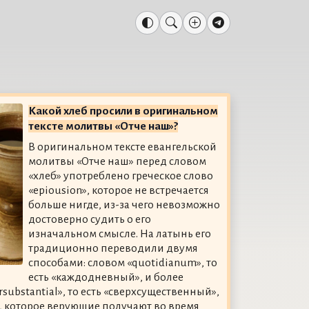
Какой хлеб просили в оригинальном
тексте молитвы «Отче наш»?
В оригинальном тексте евангельской
молитвы «Отче наш» перед словом
«хлеб» употреблено греческое слово
«epiousion», которое не встречается
больше нигде, из-за чего невозможно
достоверно судить о его
изначальном смысле. На латынь его
традиционно переводили двумя
способами: словом «quotidianum», то
есть «каждодневный», и более
ubstantial», то есть «сверхсущественный»,
у, которое верующие получают во время