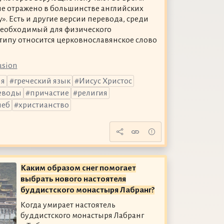
ие отражено в большинстве английских
». Есть и другие версии перевода, среди
«необходимый для физического
типу относится церковнославянское слово
usion
ия
греческий язык
Иисус Христос
еводы
причастие
религия
леб
христианство
Каким образом снег помогает
выбрать нового настоятеля
буддистского монастыря Лабранг?
Когда умирает настоятель
буддистского монастыря Лабранг