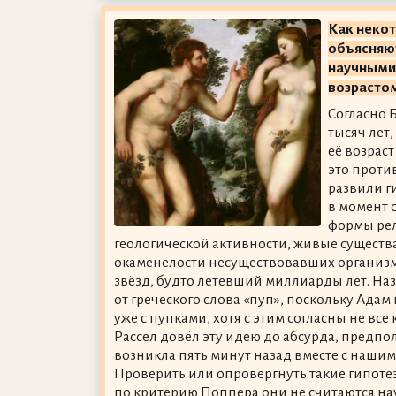
Как неко
объясняю
научными
возрасто
Согласно 
тысяч лет,
её возрас
это проти
развили г
в момент 
формы рел
геологической активности, живые существ
окаменелости несуществовавших организм
звёзд, будто летевший миллиарды лет. На
от греческого слова «пуп», поскольку Адам
уже с пупками, хотя с этим согласны не вс
Рассел довёл эту идею до абсурда, предпо
возникла пять минут назад вместе с наш
Проверить или опровергнуть такие гипоте
по критерию Поппера они не считаются н