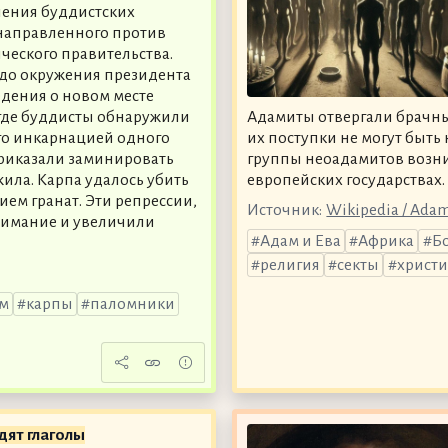
ения буддистских
направленного против
ческого правительства.
до окружения президента
дения о новом месте
 где буддисты обнаружили
Адамиты отвергали брачны
го инкарнацией одного
их поступки не могут быть
приказали заминировать
группы неоадамитов возни
жила. Карпа удалось убить
европейских государствах.
ием гранат. Эти репрессии,
Источник:
Wikipedia / Adam
нимание и увеличили
Адам и Ева
Африка
Б
религия
секты
христи
м
карпы
паломники
дят глаголы