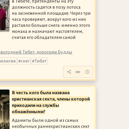
в Тибете, претенденты на эту
должность садятся в позу лотоса
на заснеженной площадке. Через три
часа проверяют, вокруг кого из них
растаяло больше снега: именно этого
монаха и назначают настоятелем,
считая его обладателем самой
Новогодний Тибет: дорогами Будды
религия
снег
Тибет
В честь кого была названа
христианская секта, члены которой
приходили на службы
обнажёнными?
Адамиты были одной из самых
необычных раннехристианских сект