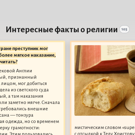
Интересные факты о религии
105
тране преступник мог
более мягкое наказание,
 читать?
ековой Англии
ый, признанный
лицом, мог добиться
дела из светского суда
ый, а там наказания
ли заметно мягче. Сначала
 требовались внешние
сана — тонзура
ая одежда, но со временем
мистическим словом «supers
ерку грамотности:
с отсылкой к Телу Христов
лии. Этим пользовались