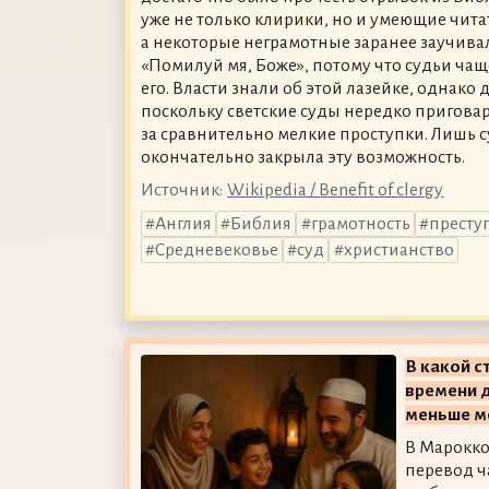
уже не только клирики, но и умеющие чита
а некоторые неграмотные заранее заучива
«Помилуй мя, Боже», потому что судьи ча
его. Власти знали об этой лазейке, однако 
поскольку светские суды нередко пригова
за сравнительно мелкие проступки. Лишь с
окончательно закрыла эту возможность.
Источник:
Wikipedia / Benefit of clergy
Англия
Библия
грамотность
престу
Средневековье
суд
христианство
В какой 
времени д
меньше м
В Марокко
перевод ч