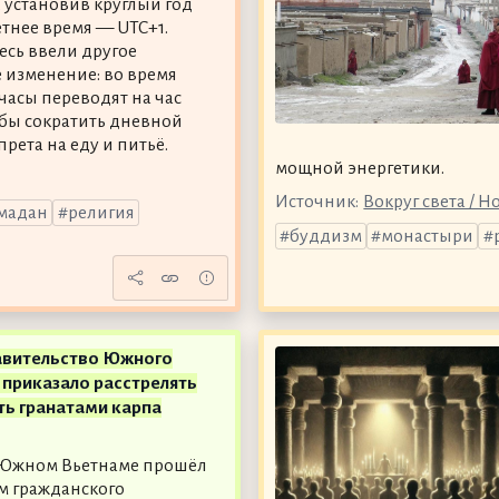
, установив круглый год
тнее время — UTC+1.
есь ввели другое
 изменение: во время
часы переводят на час
обы сократить дневной
рета на еду и питьё.
мощной энергетики.
Источник:
Вокруг света / 
мадан
религия
буддизм
монастыри
авительство Южного
приказало расстрелять
ть гранатами карпа
в Южном Вьетнаме прошёл
м гражданского