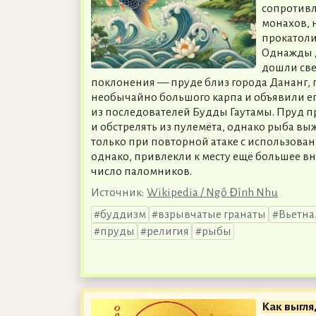
сопротивл
монахов, 
прокатоли
Однажды 
дошли све
поклонения — пруде близ города Дананг,
необычайно большого карпа и объявили е
из последователей Будды Гаутамы. Пруд 
и обстрелять из пулемёта, однако рыба вы
только при повторной атаке с использован
однако, привлекли к месту ещё большее в
число паломников.
Источник:
Wikipedia / Ngô Đình Nhu
буддизм
взрывчатые гранаты
Вьетна
пруды
религия
рыбы
Как выгля