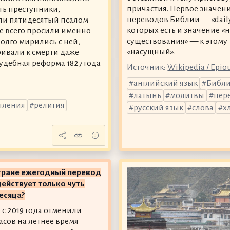
причастия. Первое значен
ть преступники,
переводов Библии — «daily
ли пятидесятый псалом
которых есть и значение 
ще всего просили именно
существования» — к этому 
долго мирились с ней,
«насущный».
ривали к смерти даже
удебная реформа 1827 года
Источник:
Wikipedia / Epio
английский язык
Библ
латынь
молитвы
пер
пления
религия
русский язык
слова
х
стране ежегодный перевод
ействует только чуть
есяца?
 с 2019 года отменили
асов на летнее время