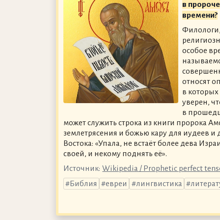
в пророч
времени?
Филологи
религиозн
особое вр
называемо
совершенн
относят о
в которых
уверен, чт
в прошед
может служить строка из книги пророка Амо
землетрясения и божью кару для иудеев и
Востока: «Упала, не встаёт более дева Изр
своей, и некому поднять её».
Источник:
Wikipedia / Prophetic perfect tens
Библия
евреи
лингвистика
литерат