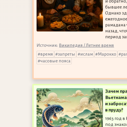
и обратно
бывшее ле
Однако зд
ежегодное
рамадана 
назад, чт
период зап
Источник:
Википедия / Летнее время
время
запреты
ислам
Марокко
ра
часовые пояса
Зачем пр
Вьетнама 
и заброса
в пруду?
1963 год 
под знако