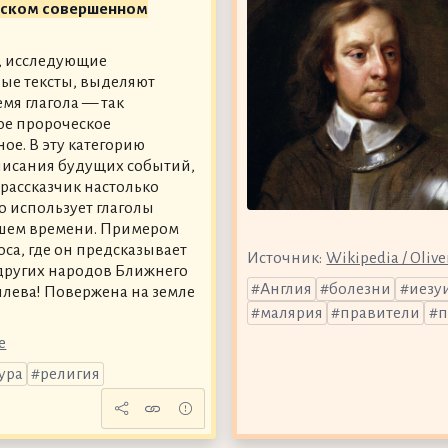
еском совершенном
, исследующие
ые тексты, выделяют
емя глагола — так
е пророческое
ое. В эту категорию
писания будущих событий,
 рассказчик настолько
о использует глаголы
шем времени. Примером
са, где он предсказывает
Источник:
Wikipedia / Oliv
 других народов Ближнего
Англия
болезни
иезу
аилева! Повержена на земле
малярия
правители
п
e
ура
религия