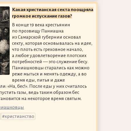
Какая христианская секта поощряла
громкое испускание газов?
В конце 19 века крестьянин
по прозвищу Паниашка
из Самарской губернии основал
секту, которая основывалась на идее,
что плоть есть греховное начало,
а любое удовлетворение плотских
потребностей — это служение бесу.
Паниашковцы старались как можно
реже мыться и менять одежду, а во
время еды, питья и даже
: «На, бес!». После еды у них считалось
стить газы, ведь таким образом бес
тановится на некоторое время святым.
аниашковцы
христианство