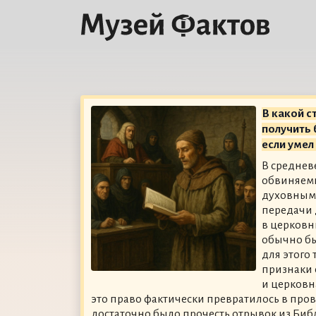
В какой с
получить 
если умел
В среднев
обвиняем
духовным 
передачи 
в церковн
обычно бы
для этого
признаки 
и церковн
это право фактически превратилось в пров
достаточно было прочесть отрывок из Биб