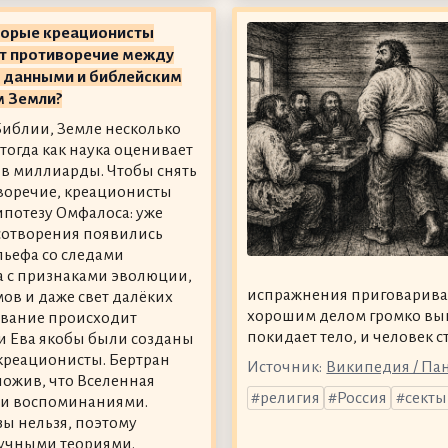
торые креационисты
т противоречие между
 данными и библейским
м Земли?
Библии, Земле несколько
 тогда как наука оценивает
т в миллиарды. Чтобы снять
воречие, креационисты
ипотезу Омфалоса: уже
сотворения появились
ьефа со следами
а с признаками эволюции,
испражнения приговаривали
ов и даже свет далёких
хорошим делом громко выпу
звание происходит
покидает тело, и человек с
 и Ева якобы были созданы
е креационисты. Бертран
Источник:
Википедия / П
ложив, что Вселенная
религия
Россия
секты
ими воспоминаниями.
зы нельзя, поэтому
аучными теориями.