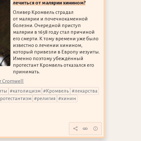
лечиться от малярии хинином?
Оливер Кромвель страдал
от малярии и почечнокаменной
болезни. Очередной приступ
малярии в 1658 году стал причиной
его смерти. К тому времени уже было
известно о лечении хинином,
который привезли в Европу иезуиты.
Именно поэтому убеждённый
протестант Кромвель отказался его
принимать.
er Cromwell
иты
католицизм
Кромвель
лекарства
ротестантизм
религия
хинин