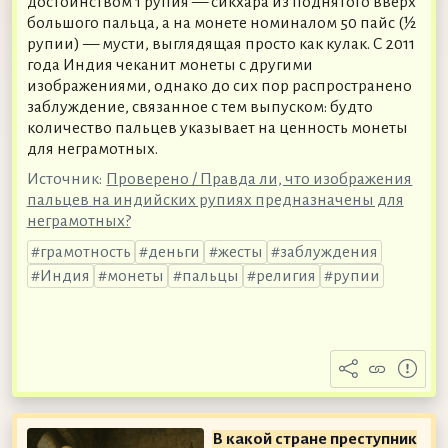
достоинством 1 рупия — сикхара из поднятого вверх
большого пальца, а на монете номиналом 50 пайс (½
рупии) — мусти, выглядящая просто как кулак. С 2011
года Индия чеканит монеты с другими
изображениями, однако до сих пор распространено
заблуждение, связанное с тем выпуском: будто
количество пальцев указывает на ценность монеты
для неграмотных.
Источник:
Проверено / Правда ли, что изображения
пальцев на индийских рупиях предназначены для
неграмотных?
грамотность
деньги
жесты
заблуждения
Индия
монеты
пальцы
религия
рупии
В какой стране преступник