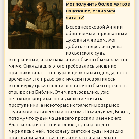
мог получить более мягкое
наказание, если умел
читать?
В средневековой Англии
обвиняемый, признанный
духовным лицом, мог
добиться передачи дела
из светского суда
в церковный, а там наказания обычно были заметно
мягче. Сначала для этого требовались внешние
признаки сана — тонзура и церковная одежда, но со
временем это право фактически превратилось
в проверку грамотности: достаточно было прочесть
отрывок из Библии. Этим пользовались уже
не только клирики, но и умеющие читать
преступники, а некоторые неграмотные заранее
заучивали пятидесятый псалом «Помилуй мя, Боже»,
потому что судьи чаще всего просили именно его.
Власти знали об этой лазейке, однако долго
мирились с ней, поскольку светские суды нередко
приговаривали к смерти даже за сравнительно