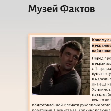
Какому ак
в экраниз
найденна
Перед про
в экраниз
с Петровк
купить эту
в магазин
она ещё не
Хопкинс в
на скамей
кем-то ли
подготовленной к печати рукописью этого
пометками. Прочитав её, Хопкинс получил 