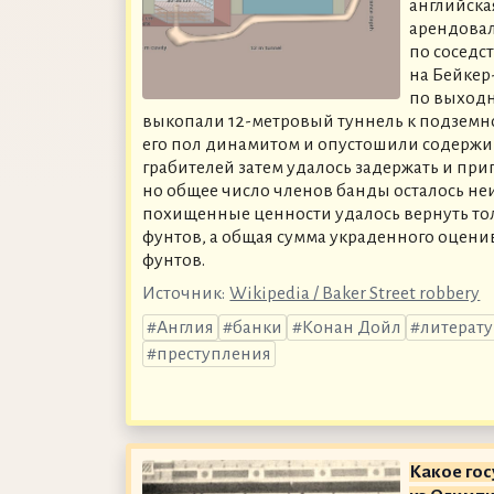
английская
арендова
по соседст
на Бейкер
по выход
выкопали 12-метровый туннель к подземн
его пол динамитом и опустошили содержи
грабителей затем удалось задержать и при
но общее число членов банды осталось не
похищенные ценности удалось вернуть тол
фунтов, а общая сумма украденного оцени
фунтов.
Источник:
Wikipedia / Baker Street robbery
Англия
банки
Конан Дойл
литерату
преступления
Какое гос