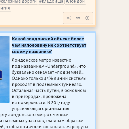
железные дороги
кладбища
Лондон
лигия
Какой лондонский объект более
чем наполовину не соответствует
своему названию?
Лондонское метро известно
под названием «Underground», что
буквально означает «под землёй».
Однако только 45% линий системы
проходят в подземных туннелях.
Остальная часть путей, в основном
в пригородах, проложена
на поверхности. В 2017 году
управляющая организация
рту лондонского метро с чётким
 наземных участков, главным образом
ей, чтобы они могли составлять маршруты