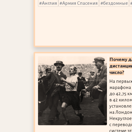
Англия
Армия Спасения
бездомные
Почему д
дистанции
число?
На первы
марафона 
до 42,75 
в 42 кило
установле
на Лондонс
Некруглое
с перевод
системе э