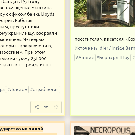
 банда в 1971 году
ла помещение магазина
ву с офисом банка Lloyds
-стрит. Работая
ным, преступники
ому хранилищу, взорвали
посетителям писателя: «Со
мое ячеек. Четверых
говорить к заключению,
Источник:
Idler / Inside Be
известным. При этом
Англия
Бернард Шоу
ько на сумму 231 000
валась в 1—3 миллиона
ра
Лондон
ограбления
ударство на одной