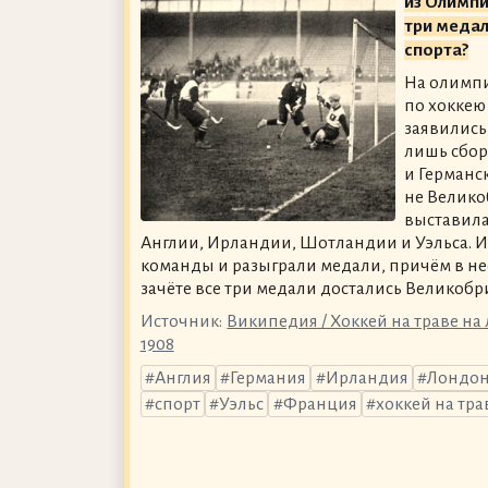
из Олимпи
три меда
спорта?
На олимпи
по хоккею
заявились
лишь сбо
и Германс
не Велико
выставила
Англии, Ирландии, Шотландии и Уэльса. 
команды и разыграли медали, причём в 
зачёте все три медали достались Великобр
Источник:
Википедия / Хоккей на траве н
1908
Англия
Германия
Ирландия
Лондо
спорт
Уэльс
Франция
хоккей на тра