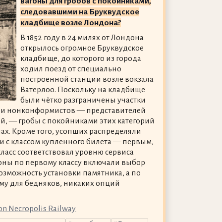
вагоны для гробов с покойниками,
следовавшими на Бруквудское
кладбище возле Лондона?
В 1852 году в 24 милях от Лондона
открылось огромное Бруквудское
кладбище, до которого из города
ходил поезд от специально
построенной станции возле вокзала
Ватерлоо. Поскольку на кладбище
были чётко разграничены участки
 и нонконформистов — представителей
й, — гробы с покойниками этих категорий
ах. Кроме того, усопших распределяли
ии с классом купленного билета — первым,
класс соответствовал уровню сервиса
оны по первому классу включали выбор
возможность установки памятника, а по
му для бедняков, никаких опций
on Necropolis Railway