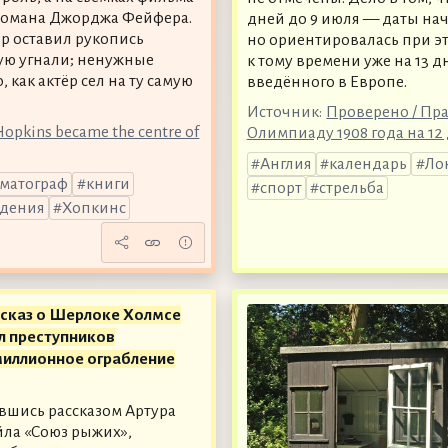
 романа Джорджа Фейфера.
дней до 9 июля — даты нач
р оставил рукопись
но ориентировалась при э
рую угнали; ненужные
к тому времени уже на 13 д
 как актёр сел на ту самую
введённого в Европе.
Источник:
Проверено / Пра
opkins became the centre of
Олимпиаду 1908 года на 12
Англия
календарь
Ло
матограф
книги
спорт
стрельба
адения
Хопкинс
ссказ о Шерлоке Холмсе
л преступников
миллионное ограбление
шись рассказом Артура
ла «Союз рыжих»,