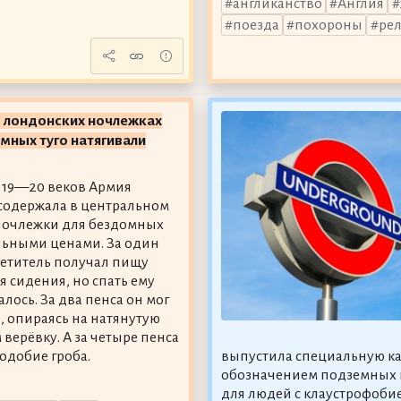
англиканство
Англия
поезда
похороны
ре
в лондонских ночлежках
мных туго натягивали
 19—20 веков Армия
содержала в центральном
ночлежки для бездомных
ьными ценами. За один
етитель получал пищу
я сидения, но спать ему
лось. За два пенса он мог
я, опираясь на натянутую
верёвку. А за четыре пенса
одобие гроба.
выпустила специальную ка
обозначением подземных и
для людей с клаустрофоби