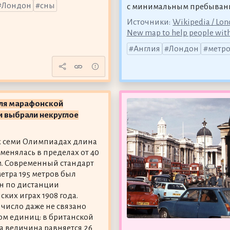
Лондон
сны
с минимальным пребывани
Источники:
Wikipedia / Lo
New map to help people with
Англия
Лондон
метр
ля марафонской
 выбрали некруглое
х семи Олимпиадах длина
менялась в пределах от 40
км. Современный стандарт
метра 195 метров был
н по дистанции
ких играх 1908 года.
 число даже не связано
ом единиц: в британской
та величина равняется 26