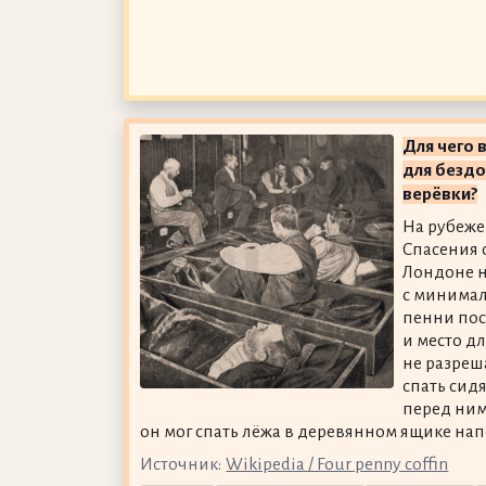
Для чего 
для бездо
верёвки?
На рубеже
Спасения 
Лондоне 
с минимал
пенни пос
и место дл
не разреша
спать сид
перед ним 
он мог спать лёжа в деревянном ящике нап
Источник:
Wikipedia / Four penny coffin