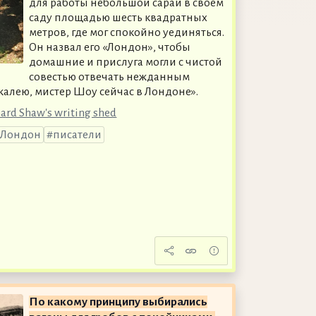
для работы небольшой сарай в своём
саду площадью шесть квадратных
метров, где мог спокойно уединяться.
Он назвал его «Лондон», чтобы
домашние и прислуга могли с чистой
совестью отвечать нежданным
жалею, мистер Шоу сейчас в Лондоне».
rnard Shaw's writing shed
Лондон
писатели
По какому принципу выбирались