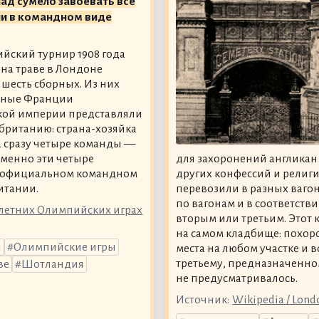
ад сумело завоевать все
ли в командном виде
йский турнир 1908 года
 на траве в Лондоне
 шесть сборных. Из них
рные Франции
кой империи представляли
британию: страна-хозяйка
 сразу четыре команды —
Именно эти четыре
для захоронений англикан
неофициальном командном
других конфессий и религи
итании.
перевозили в разных вагон
по вагонам и в соответств
а летних Олимпийских играх
вторым или третьим. Этот 
на самом кладбище: похор
н
Олимпийские игры
места на любом участке и 
третьему, предназначенно
ве
Шотландия
не предусматривалось.
Источник:
Wikipedia / Lond