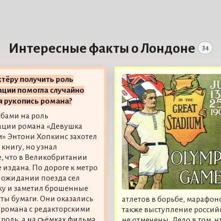
Интересные факты о Лондоне
34
тёру получить роль
ации помогла случайно
я рукопись романа?
бами на роль
ации романа «Девушка
и» Энтони Хопкинс захотел
 книгу, но узнал
е, что в Великобритании
 издана. По дороге к метро
 ожидании поезда сел
ку и заметил брошенные
сты бумаги. Они оказались
атлетов в борьбе, марафон
 романа с редакторскими
также выступление российс
роль, а на съёмках фильма
не отмечены. Дело в том, 