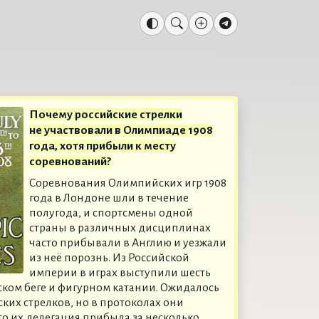
Почему российские стрелки
не участвовали в Олимпиаде 1908
года, хотя прибыли к месту
соревнований?
Соревнования Олимпийских игр 1908
года в Лондоне шли в течение
полугода, и спортсмены одной
страны в различных дисциплинах
часто прибывали в Англию и уезжали
из неё порознь. Из Российской
империи в играх выступили шесть
ском беге и фигурном катании. Ожидалось
ких стрелков, но в протоколах они
что их делегация прибыла за несколько