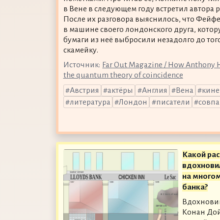
в Вене в следующем году встретил автора
После их разговора выяснилось, что Фейфе
в машине своего лондонского друга, кото
бумаги из неё выбросили незадолго до того,
скамейку.
Источник:
Far Out Magazine / How Anthony H
the quantum theory of coincidence
Австрия
актёры
Англия
Вена
кине
литература
Лондон
писатели
совп
Какой ра
вдохнови
на много
банка?
Вдохновив
Конан Дой