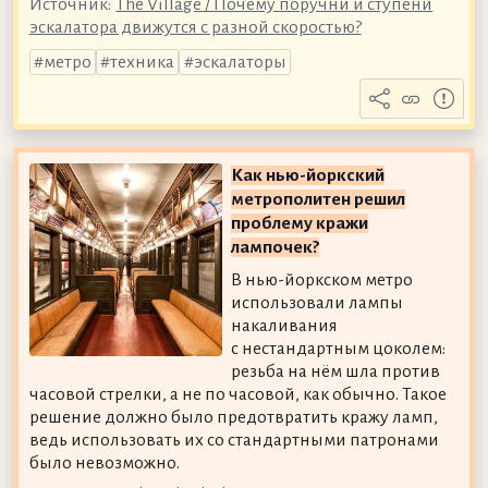
Источник:
The Village / Почему поручни и ступени
эскалатора движутся с разной скоростью?
метро
техника
эскалаторы
Как нью-йоркский
метрополитен решил
проблему кражи
лампочек?
В нью-йоркском метро
использовали лампы
накаливания
с нестандартным цоколем:
резьба на нём шла против
часовой стрелки, а не по часовой, как обычно. Такое
решение должно было предотвратить кражу ламп,
ведь использовать их со стандартными патронами
было невозможно.