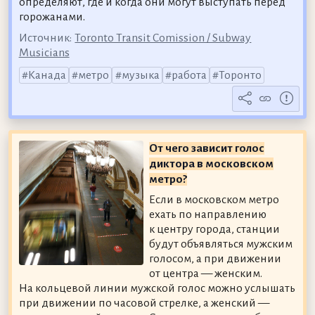
определяют, где и когда они могут выступать перед
горожанами.
Источник:
Toronto Transit Comission / Subway
Musicians
Канада
метро
музыка
работа
Торонто
От чего зависит голос
диктора в московском
метро?
Если в московском метро
ехать по направлению
к центру города, станции
будут объявляться мужским
голосом, а при движении
от центра — женским.
На кольцевой линии мужской голос можно услышать
при движении по часовой стрелке, а женский —