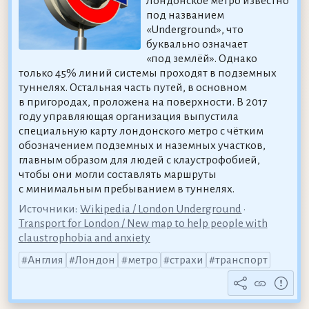
Лондонское метро известно
под названием
«Underground», что
буквально означает
«под землёй». Однако
только 45% линий системы проходят в подземных
туннелях. Остальная часть путей, в основном
в пригородах, проложена на поверхности. В 2017
году управляющая организация выпустила
специальную карту лондонского метро с чётким
обозначением подземных и наземных участков,
главным образом для людей с клаустрофобией,
чтобы они могли составлять маршруты
с минимальным пребыванием в туннелях.
Источники:
Wikipedia / London Underground
•
Transport for London / New map to help people with
claustrophobia and anxiety
Англия
Лондон
метро
страхи
транспорт