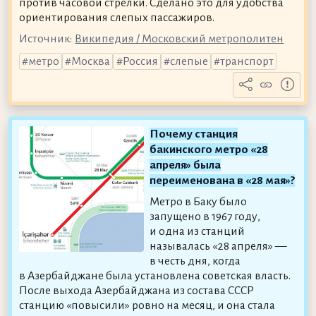
против часовой стрелки. Сделано это для удобства
ориентирования слепых пассажиров.
Источник:
Википедия / Московский метрополитен
метро
Москва
Россия
слепые
транспорт
Почему станция
бакинского метро «28
апреля» была
переименована в «28 мая»?
Метро в Баку было
запущено в 1967 году,
и одна из станций
называлась «28 апреля» —
в честь дня, когда
в Азербайджане была установлена советская власть.
После выхода Азербайджана из состава СССР
станцию «повысили» ровно на месяц, и она стала