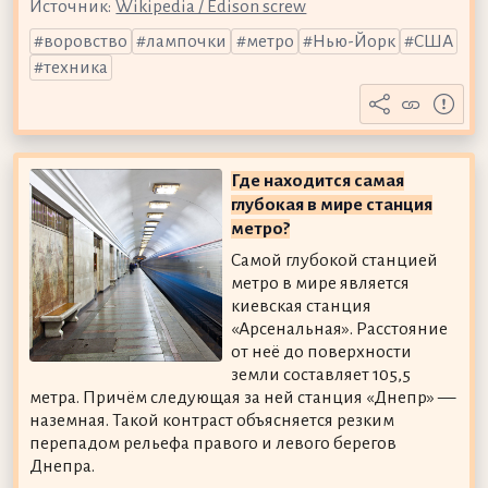
Источник:
Wikipedia / Edison screw
воровство
лампочки
метро
Нью-Йорк
США
техника
Где находится самая
глубокая в мире станция
метро?
Самой глубокой станцией
метро в мире является
киевская станция
«Арсенальная». Расстояние
от неё до поверхности
земли составляет 105,5
метра. Причём следующая за ней станция «Днепр» —
наземная. Такой контраст объясняется резким
перепадом рельефа правого и левого берегов
Днепра.