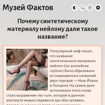
Почему синтетическому
материалу нейлону дали такое
название?
Популярный миф гласит,
что название
синтетического материала
нейлон (по-английски
«nylon») было образовано
из сокращённых названий
двух городов — Нью-Йорка
и Лондона. На самом деле
источником этого слова
стало выражение «no-run», которое в данном
контексте можно перевести как «без затяжек»,