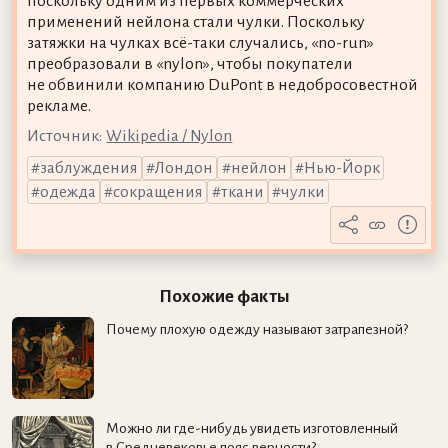
поскольку одним из первых коммерческих
применений нейлона стали чулки. Поскольку
затяжки на чулках всё-таки случались, «no-run»
преобразовали в «nylon», чтобы покупатели
не обвинили компанию DuPont в недобросовестной
рекламе.
Источник:
Wikipedia / Nylon
заблуждения
Лондон
нейлон
Нью-Йорк
одежда
сокращения
ткани
чулки
Похожие факты
Почему плохую одежду называют затрапезной?
Можно ли где-нибудь увидеть изготовленный
в Средневековье пояс верности?