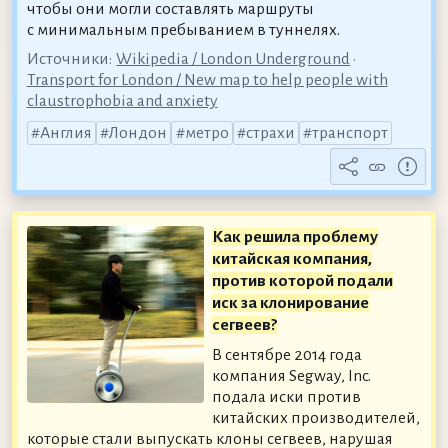
чтобы они могли составлять маршруты
с минимальным пребыванием в туннелях.
Источники:
Wikipedia / London Underground
•
Transport for London / New map to help people with
claustrophobia and anxiety
Англия
Лондон
метро
страхи
транспорт
Как решила проблему
китайская компания,
против которой подали
иск за клонирование
сегвеев?
В сентябре 2014 года
компания Segway, Inc.
подала иски против
китайских производителей,
которые стали выпускать клоны сегвеев, нарушая