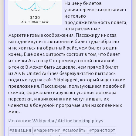
На цену билетов
у авиаперевозчиков влияет
не только
продолжительность полёта,
но и различные
маркетинговые соображения. Пассажиру иногда
выгоднее купить акционный билет туда-обратно
и не явиться на обратный рейс, чем билет в один
конец. Ещё одна хитрость состоит в том, что билет
из точки A в точку C с промежуточной посадкой
в точке B может быть дешевле, чем прямой билет
из A в B. United Airlines безрезультатно пыталась
подать в суд на сайт Skiplagged, который ищет такие
предложения. Пассажиры, пользующиеся подобной
схемой, формально нарушают условия договора
перевозки, и авиакомпании могут лишать их
членства в бонусной программе или накопленных
миль.
Источник:
Wikipedia / Airline booking ploys
авиация
маркетинг
самолёты
транспорт