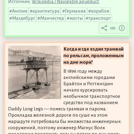
Источник:
Wikipedia / Navigable aqueduct
Англия
архитектура
Германия
корабли
Магдебург
Манчестер
мосты
транспорт
Когда и где ездил трамвай
по рельсам, проложенным
на дне моря?
В 1896 году между
английскими городами
Брайтон и Роттингдин
начало курсировать
необычное транспортное
средство под названием
Daddy Long Legs — помесь трамвая и парома.
Прокладка железной дороги по суше на этом
маршруте потребовала бы множества инженерных
сооружений, поэтому инженер Магнус Волк