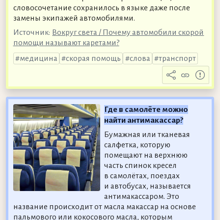
словосочетание сохранилось в языке даже после
замены экипажей автомобилями.
Источник:
Вокруг света / Почему автомобили скорой
помощи называют каретами?
медицина
скорая помощь
слова
транспорт
Где в самолёте можно
найти антимакассар?
Бумажная или тканевая
салфетка, которую
помещают на верхнюю
часть спинок кресел
в самолётах, поездах
и автобусах, называется
антимакассаром. Это
название происходит от масла макассар на основе
пальмового или кокосового масла, которым