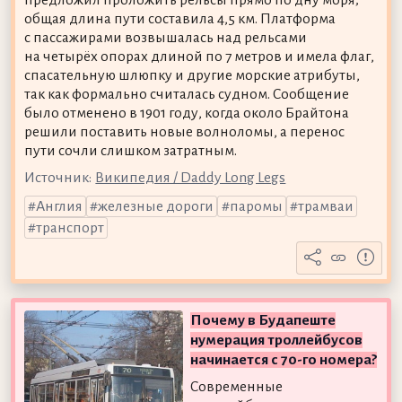
предложил проложить рельсы прямо по дну моря;
общая длина пути составила 4,5 км. Платформа
с пассажирами возвышалась над рельсами
на четырёх опорах длиной по 7 метров и имела флаг,
спасательную шлюпку и другие морские атрибуты,
так как формально считалась судном. Сообщение
было отменено в 1901 году, когда около Брайтона
решили поставить новые волноломы, а перенос
пути сочли слишком затратным.
Источник:
Википедия / Daddy Long Legs
Англия
железные дороги
паромы
трамваи
транспорт
Почему в Будапеште
нумерация троллейбусов
начинается с 70-го номера?
Современные