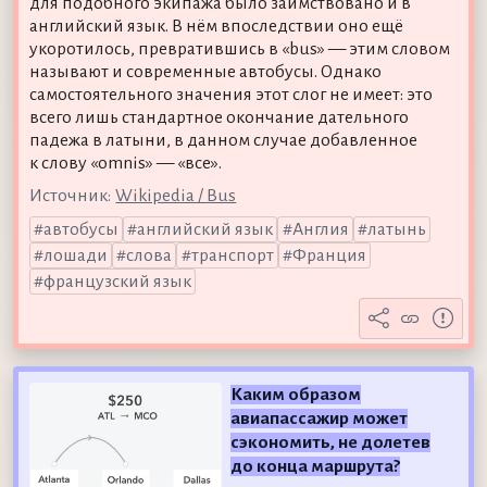
для подобного экипажа было заимствовано и в
английский язык. В нём впоследствии оно ещё
укоротилось, превратившись в «bus» — этим словом
называют и современные автобусы. Однако
самостоятельного значения этот слог не имеет: это
всего лишь стандартное окончание дательного
падежа в латыни, в данном случае добавленное
к слову «omnis» — «все».
Источник:
Wikipedia / Bus
автобусы
английский язык
Англия
латынь
лошади
слова
транспорт
Франция
французский язык
Каким образом
авиапассажир может
сэкономить, не долетев
до конца маршрута?