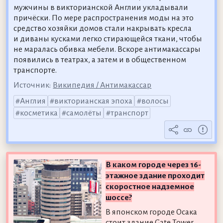
мужчины в викторианской Англии укладывали
причёски. По мере распространения моды на это
средство хозяйки домов стали накрывать кресла
и диваны кусками легко стирающейся ткани, чтобы
не маралась обивка мебели. Вскоре антимакассары
появились в театрах, а затем и в общественном
транспорте.
Источник:
Википедия / Антимакассар
Англия
викторианская эпоха
волосы
косметика
самолёты
транспорт
В каком городе через 16-
этажное здание проходит
скоростное надземное
шоссе?
В японском городе Осака
стоит здание Gate Tower