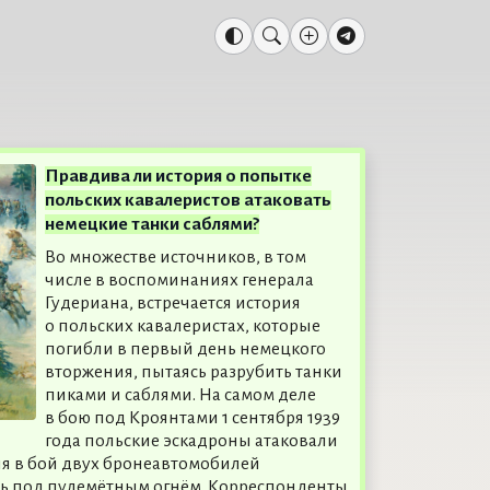
Правдива ли история о попытке
польских кавалеристов атаковать
немецкие танки саблями?
Во множестве источников, в том
числе в воспоминаниях генерала
Гудериана, встречается история
о польских кавалеристах, которые
погибли в первый день немецкого
вторжения, пытаясь разрубить танки
пиками и саблями. На самом деле
в бою под Кроянтами 1 сентября 1939
года польские эскадроны атаковали
ия в бой двух бронеавтомобилей
ь под пулемётным огнём. Корреспонденты