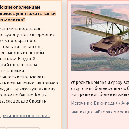
ийским ополченцам
валось уничтожать танки
ю молотка?
у англичане, опасаясь
о сухопутного вторжения
их многократного
ства в числе танков,
евозможные способы
оять им. В одной
кций ополченцам
ы с танками
валось использовать
сбросить крылья и сразу вс
рать возвышение, например
отсутствия более мощных
джидать вражескую машину,
для решения более важных
лотком по башне. Когда
а, следовало бросить
Источник:
Википедия / А-4
авиация
Вторая миров
британского ополчения,