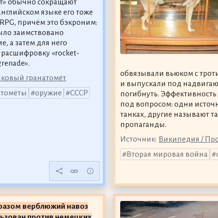
т» обычно сокращают
английском языке его тоже
RPG, причём это бэкроним:
ыло заимствовано
, а затем для него
 расшифровку «rocket-
grenade».
обвязывали вьюком с трот
нковый гранатомёт
и выпускали под надвигаю
атомёты
оружие
СССР
погибнуть. Эффективность 
под вопросом: одни источ
танках, другие называют 
пропаганды.
Источник:
Википедия / Пр
Вторая мировая война
разом верблюжий навоз
ьзован против немецких