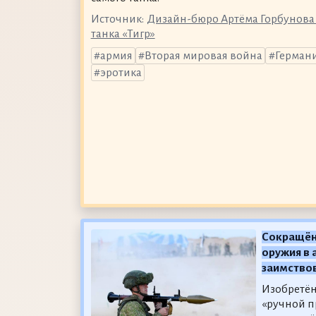
Источник:
Дизайн-бюро Артёма Горбунова 
танка «Тигр»
армия
Вторая мировая война
Герман
эротика
Сокращён
оружия в 
заимствов
Изобретён
«ручной 