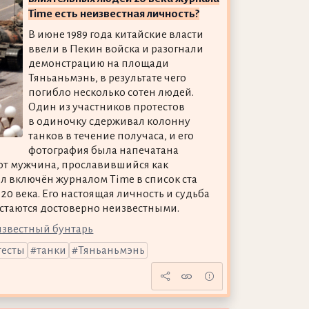
Time есть неизвестная личность?
В июне 1989 года китайские власти
ввели в Пекин войска и разогнали
демонстрацию на площади
Тяньаньмэнь, в результате чего
погибло несколько сотен людей.
Один из участников протестов
в одиночку сдерживал колонну
танков в течение получаса, и его
фотография была напечатана
тот мужчина, прославившийся как
л включён журналом Time в список ста
0 века. Его настоящая личность и судьба
остаются достоверно неизвестными.
известный бунтарь
тесты
танки
Тяньаньмэнь