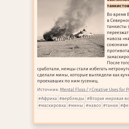
танкистов
Во время 
в Северно
танкисты 
переезжат
навоза «на
союзники 
противот
замаскиро
После того
сработали, немцы стали избегать нетронут
сделали мины, которые выглядели как кучк
проехавших по ним гусениц.
Источник:
Mental Floss / 7 Creative Uses for 
Африка
верблюды
Вторая мировая в
маскировка
мины
навоз
танки
фе