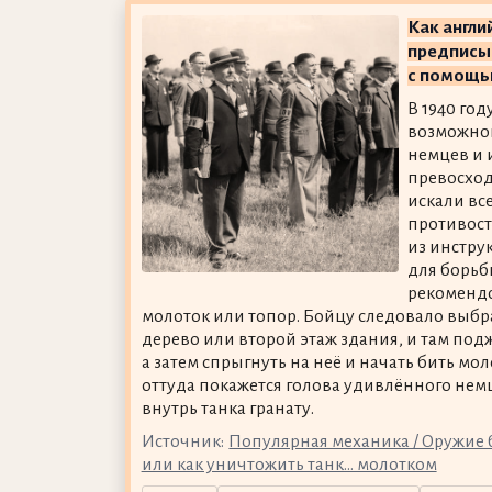
Как англ
предписы
с помощь
В 1940 год
возможног
немцев и 
превосход
искали вс
противост
из инстру
для борьб
рекомендо
молоток или топор. Бойцу следовало выб
дерево или второй этаж здания, и там по
а затем спрыгнуть на неё и начать бить мо
оттуда покажется голова удивлённого немц
внутрь танка гранату.
Источник:
Популярная механика / Оружие 
или как уничтожить танк... молотком