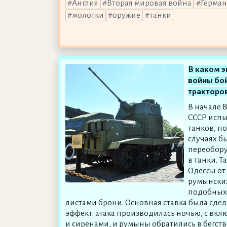
Англия
Вторая мировая война
Герма
молотки
оружие
танки
В каком 
войны бо
тракторо
В начале 
СССР испы
танков, п
случаях б
переобор
в танки. Т
Одессы от
румынских
подобных 
листами брони. Основная ставка была сде
эффект: атака производилась ночью, с в
и сиренами, и румыны обратились в бегство. 