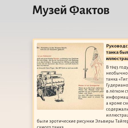
Руководс
танка бы
иллюстра
В 1943 го
необычное
танка «Ти
Гудериан
в лёгком с
информац
а кроме с
содержал
иллюстра
были эротические рисунки Эльвиры Тайг
самого танка.