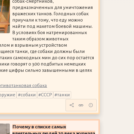
собак-смертников,
предназначенных для уничтожения
вражеских танков. Голодных собак
приучали к тому, что еду можно
найти под макетом боевой машины.
В условиях боя натренированных
таким образом животных
илом и взрывным устройством
щиеся танки, где собаки должны были
таких самоходных мин до сих пор остаётся
ники говорят о 300 подбитых немецких
такие цифры сильно завышенными в целях
отивотанковая собака
оружие
собаки
СССР
танки
Почему в списке самых
влиятельных людей 20 века журнала