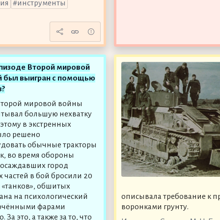
ния
инструменты
эпизоде Второй мировой
й был выигран с помощью
в?
Второй мировой войны
тывал большую нехватку
оэтому в экстренных
ыло решено
удовать обычные тракторы
ак, во время обороны
 осаждавших город
 частей в бой бросили 20
«танков», обшитых
лана на психологический
описывала требование к п
ключёнными фарами
воронками грунту.
За это, а также за то, что