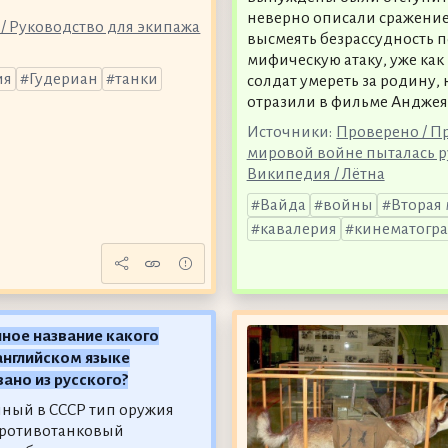
неверно описали сражение
/ Руководство для экипажа
высмеять безрассудность п
мифическую атаку, уже как
ия
Гудериан
танки
солдат умереть за родину,
отразили в фильме Анджея
Источники:
Проверено / П
мировой войне пыталась р
Википедия / Лётна
Вайда
войны
Вторая
кавалерия
кинематогр
ное название какого
английском языке
ано из русского?
ный в СССР тип оружия
противотанковый