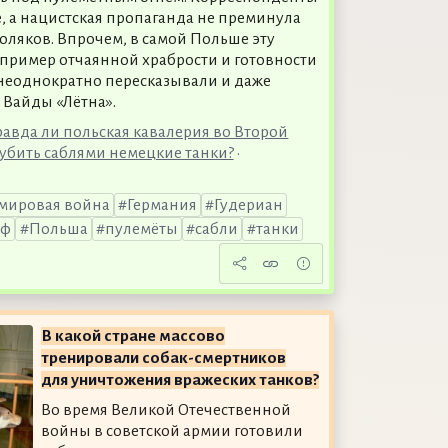
, а нацистская пропаганда не преминула
оляков. Впрочем, в самой Польше эту
 пример отчаянной храбрости и готовности
 неоднократно пересказывали и даже
 Вайды «Лётна».
равда ли польская кавалерия во Второй
убить саблями немецкие танки?
•
 мировая война
Германия
Гудериан
аф
Польша
пулемёты
сабли
танки
В какой стране массово
тренировали собак-смертников
для уничтожения вражеских танков?
Во время Великой Отечественной
войны в советской армии готовили