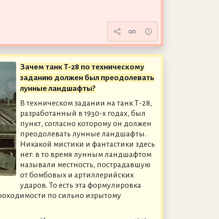
Зачем танк Т-28 по техническому
заданию должен был преодолевать
лунные ландшафты?
В техническом задании на танк Т-28,
разработанный в 1930-х годах, был
пункт, согласно которому он должен
преодолевать лунные ландшафты.
Никакой мистики и фантастики здесь
нет: в то время лунным ландшафтом
называли местность, пострадавшую
от бомбовых и артиллерийских
ударов. То есть эта формулировка
роходимости по сильно изрытому