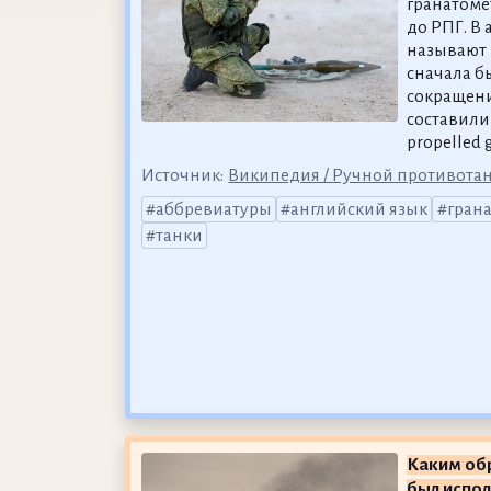
гранатомё
до РПГ. В 
называют 
сначала б
сокращение
составили
propelled 
Источник:
Википедия / Ручной противота
аббревиатуры
английский язык
гран
танки
Каким об
был испол