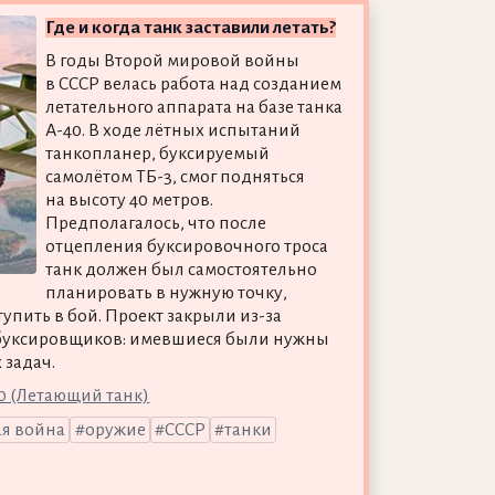
Где и когда танк заставили летать?
В годы Второй мировой войны
в СССР велась работа над созданием
летательного аппарата на базе танка
А-40. В ходе лётных испытаний
танкопланер, буксируемый
самолётом ТБ-3, смог подняться
на высоту 40 метров.
Предполагалось, что после
отцепления буксировочного троса
танк должен был самостоятельно
планировать в нужную точку,
тупить в бой. Проект закрыли из-за
 буксировщиков: имевшиеся были нужны
 задач.
0 (Летающий танк)
ая война
оружие
СССР
танки