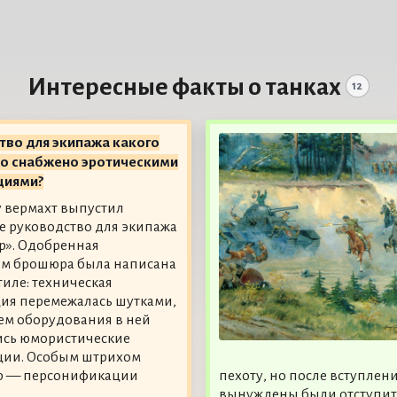
Интересные факты о танках
12
тво для экипажа какого
ло снабжено эротическими
циями?
ду вермахт выпустил
 руководство для экипажа
гр». Одобренная
ом брошюра была написана
тиле: техническая
ия перемежалась шутками,
хем оборудования в ней
ись юмористические
ции. Особым штрихом
ер — персонификации
пехоту, но после вступлен
вынуждены были отступит