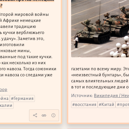
?
Второй мировой войны
й Африке немецкие
завели традицию
ь кучки верблюжьего
 удачу». Заметив это,
изготовили
анковые мины,
ванные под такие кучки.
 как несколько из них
ого навоза. Тогда союзники
газетами по всему миру. Э
и навоза со следами уже
«неизвестный бунтарь», бы
самых влиятельных людей 2
в тот и последующие дни 
Poop
Источник:
Википедия / Не
ойна
Германия
восстания
Китай
про
калии