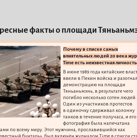
ресные факты о площади Тяньаньм
Почему в списке самых
влиятельных людей 20 века жу
Time есть неизвестная личность
В июне 1989 года китайские влас
ввели в Пекин войска и разогна
демонстрацию на площади
Тяньаньмэнь, в результате чего
погибло несколько сотен людей.
Один из участников протестов
в одиночку сдерживал колонну
танков в течение получаса, и его
фотография была напечатана
тами по всему миру. Этот мужчина, прославившийся как
звестный бунтарь», был включён журналом Time в список ст