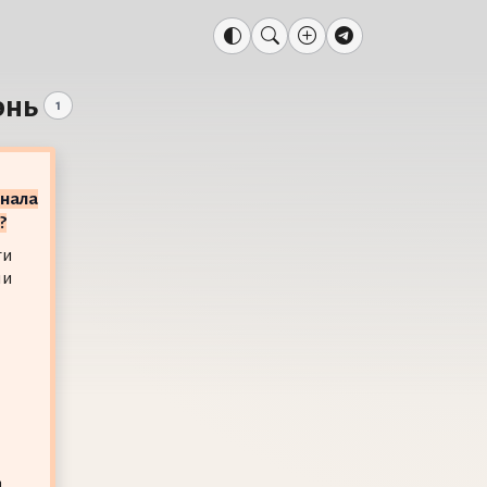
энь
1
рнала
?
ти
ли
а