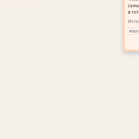
самы
в то
Исто
во