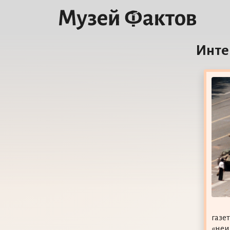
Инте
газе
«неи