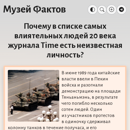
Почему в списке самых
влиятельных людей 20 века
журнала Time есть неизвестная
личность?
В июне 1989 года китайские
власти ввели в Пекин
войска и разогнали
демонстрацию на площади
Тяньаньмэнь, в результате
чего погибло несколько
сотен людей. Один
из участников протестов
в одиночку сдерживал
колонну танков в течение получаса, и его