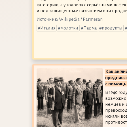
категорию, а у головок с серьёзными дефе
и под защищённым названием они продава
Источник:
Wikipedia / Parmesan
Италия
молотки
Парма
продукты
Как англ
предписы
с помощь
В 1940 год
возможног
немцев и 
превосход
искали вс
противост