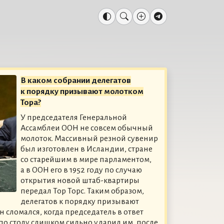
В каком собрании делегатов
к порядку призывают молотком
Тора?
У председателя Генеральной
Ассамблеи ООН не совсем обычный
молоток. Массивный резной сувенир
был изготовлен в Исландии, стране
со старейшим в мире парламентом,
а в ООН его в 1952 году по случаю
открытия новой штаб-квартиры
передал Тор Торс. Таким образом,
делегатов к порядку призывают
 сломался, когда председатель в ответ
по столу слишком сильно ударил им, после