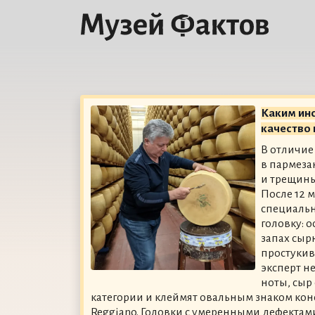
Каким ин
качество 
В отличие
в пармеза
и трещины
После 12 
специаль
головку: 
запах сыр
простукив
эксперт н
ноты, сыр
категории и клеймят овальным знаком кон
Reggiano. Головки с умеренными дефектам