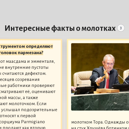
Интересные факты о молотках
3
струментом определяют
головок пармезана?
 от маасдама и эмменталя,
не внутренние пустоты
 считаются дефектом.
месяцев созревания
ные работники проверяют
осматривают её, оценивают
ной массы, а также
ают молоточком. Если
е услышал подозрительные
 относят к первой
сорциума Parmigiano
молотком Тора. Однажды он
и продают как вторую
на стук Хрущёва ботинком 