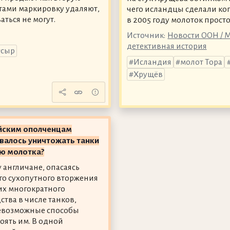
ктами маркировку удаляют,
чего исландцы сделали коп
ться не могут.
в 2005 году молоток просто
Источник:
Новости ООН / 
детективная история
сыр
Исландия
молот Тора
Хрущёв
ийским ополченцам
валось уничтожать танки
ю молотка?
у англичане, опасаясь
о сухопутного вторжения
их многократного
ства в числе танков,
евозможные способы
оять им. В одной