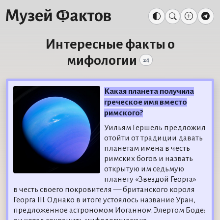
Интересные факты о
мифологии
24
Какая планета получила
греческое имя вместо
римского?
Уильям Гершель предложил
отойти от традиции давать
планетам имена в честь
римских богов и назвать
открытую им седьмую
планету «Звездой Георга»
в честь своего покровителя — британского короля
Георга III. Однако в итоге устоялось название Уран,
предложенное астрономом Иоганном Элертом Боде: