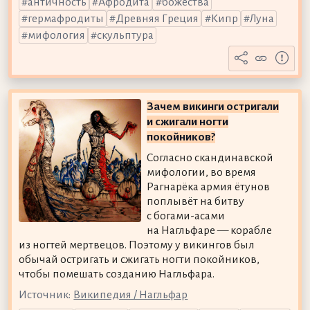
античность
Афродита
божества
гермафродиты
Древняя Греция
Кипр
Луна
мифология
скульптура
Зачем викинги остригали
и сжигали ногти
покойников?
Согласно скандинавской
мифологии, во время
Рагнарёка армия ётунов
поплывёт на битву
с богами-асами
на Нагльфаре — корабле
из ногтей мертвецов. Поэтому у викингов был
обычай остригать и сжигать ногти покойников,
чтобы помешать созданию Нагльфара.
Источник:
Википедия / Нагльфар