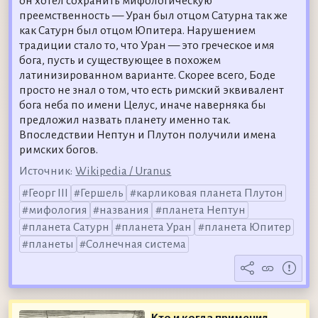
он хотел сохранить мифологическую
преемственность — Уран был отцом Сатурна так же
как Сатурн был отцом Юпитера. Нарушением
традиции стало то, что Уран — это греческое имя
бога, пусть и существующее в похожем
латинизированном варианте. Скорее всего, Боде
просто не знал о том, что есть римский эквивалент
бога неба по имени Целус, иначе наверняка бы
предложил назвать планету именно так.
Впоследствии Нептун и Плутон получили имена
римских богов.
Источник:
Wikipedia / Uranus
Георг III
Гершель
карликовая планета Плутон
мифология
названия
планета Нептун
планета Сатурн
планета Уран
планета Юпитер
планеты
Солнечная система
Кто и когда применил