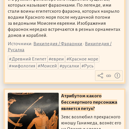
которых называют фараонками. По легенде, ими
стали воины египетского фараона, которых накрыло
водами Красного моря после неудачной погони
за ведомыми Моисеем евреями. Изображения
фараонок нередко встречаются в резных орнаментах
домов и кораблей.
Источники:
Википедия / Фараонки
•
Википедия /
Русалка
Древний Египет
евреи
Красное море
мифология
Моисей
русалки
Русь
Атрибутом какого
бессмертного персонажа
является петух?
Зевс возлюбил прекрасного
юношу Ганимеда, вознёс его