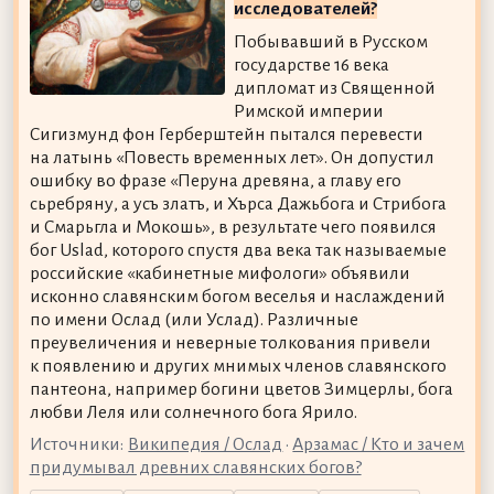
исследователей?
Побывавший в Русском
государстве 16 века
дипломат из Священной
Римской империи
Сигизмунд фон Герберштейн пытался перевести
на латынь «Повесть временных лет». Он допустил
ошибку во фразе «Перуна древяна, а главу его
сьребряну, а усъ златъ, и Хърса Дажьбога и Стрибога
и Сѣмарьгла и Мокошь», в результате чего появился
бог Uslad, которого спустя два века так называемые
российские «кабинетные мифологи» объявили
исконно славянским богом веселья и наслаждений
по имени Ослад (или Услад). Различные
преувеличения и неверные толкования привели
к появлению и других мнимых членов славянского
пантеона, например богини цветов Зимцерлы, бога
любви Леля или солнечного бога Ярило.
Источники:
Википедия / Ослад
•
Арзамас / Кто и зачем
придумывал древних славянских богов?