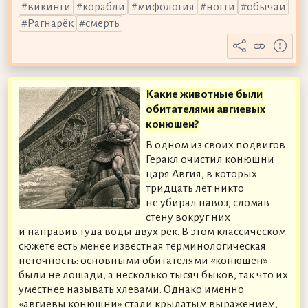
викинги
корабли
мифология
ногти
обычаи
Рагнарёк
смерть
Какие животные были
обитателями авгиевых
конюшен?
В одном из своих подвигов
Геракл очистил конюшни
царя Авгия, в которых
тридцать лет никто
не убирал навоз, сломав
стену вокруг них
и направив туда воды двух рек. В этом классическом
сюжете есть менее известная терминологическая
неточность: основными обитателями «конюшен»
были не лошади, а несколько тысяч быков, так что их
уместнее называть хлевами. Однако именно
«авгиевы конюшни» стали крылатым выражением,