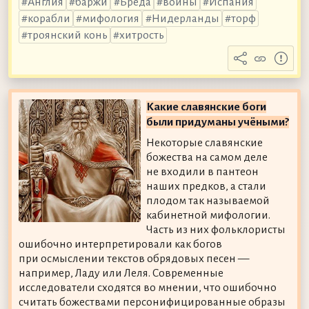
Англия
баржи
Бреда
войны
Испания
корабли
мифология
Нидерланды
торф
троянский конь
хитрость
Какие славянские боги
были придуманы учёными?
Некоторые славянские
божества на самом деле
не входили в пантеон
наших предков, а стали
плодом так называемой
кабинетной мифологии.
Часть из них фольклористы
ошибочно интерпретировали как богов
при осмыслении текстов обрядовых песен —
например, Ладу или Леля. Современные
исследователи сходятся во мнении, что ошибочно
считать божествами персонифицированные образы