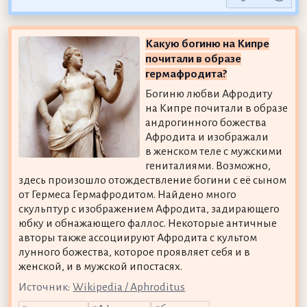
Какую богиню на Кипре
почитали в образе
гермафродита?
Богиню любви Афродиту
на Кипре почитали в образе
андрогинного божества
Афродита и изображали
в женском теле с мужскими
гениталиями. Возможно,
здесь произошло отождествление богини с её сыном
от Гермеса Гермафродитом. Найдено много
скульптур с изображением Афродита, задирающего
юбку и обнажающего фаллос. Некоторые античные
авторы также ассоциируют Афродита с культом
лунного божества, которое проявляет себя и в
женской, и в мужской ипостасях.
Источник:
Wikipedia / Aphroditus