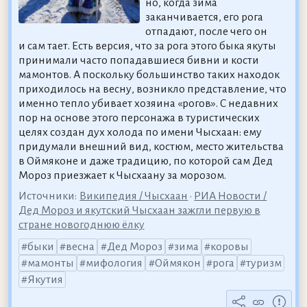
но, когда зима
заканчивается, его рога
отпадают, после чего он
и сам тает. Есть версия, что за рога этого быка якуты
принимали часто попадавшиеся бивни и кости
мамонтов. А поскольку большинство таких находок
приходилось на весну, возникло представление, что
именно тепло убивает хозяина «рогов». С недавних
пор на основе этого персонажа в туристических
целях создан дух холода по имени Чысхаан: ему
придумали внешний вид, костюм, место жительства
в Оймяконе и даже традицию, по которой сам Дед
Мороз приезжает к Чысхаану за морозом.
Источники:
Википедия / Чысхаан
•
РИА Новости /
Дед Мороз и якутский Чысхаан зажгли первую в
стране новогоднюю ёлку
быки
весна
Дед Мороз
зима
коровы
мамонты
мифология
Оймякон
рога
туризм
Якутия