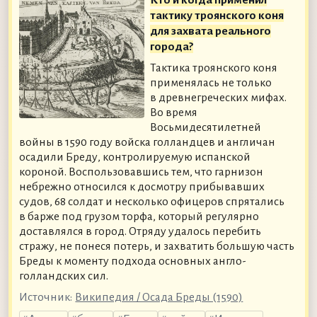
тактику троянского коня
для захвата реального
города?
Тактика троянского коня
применялась не только
в древнегреческих мифах.
Во время
Восьмидесятилетней
войны в 1590 году войска голландцев и англичан
осадили Бреду, контролируемую испанской
короной. Воспользовавшись тем, что гарнизон
небрежно относился к досмотру прибывавших
судов, 68 солдат и несколько офицеров спрятались
в барже под грузом торфа, который регулярно
доставлялся в город. Отряду удалось перебить
стражу, не понеся потерь, и захватить большую часть
Бреды к моменту подхода основных англо-
голландских сил.
Источник:
Википедия / Осада Бреды (1590)