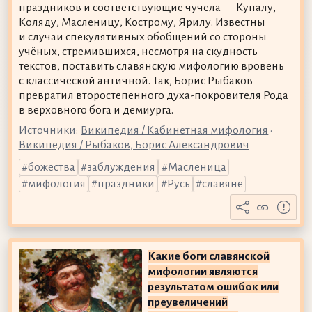
праздников и соответствующие чучела — Купалу,
Коляду, Масленицу, Кострому, Ярилу. Известны
и случаи спекулятивных обобщений со стороны
учёных, стремившихся, несмотря на скудность
текстов, поставить славянскую мифологию вровень
с классической античной. Так, Борис Рыбаков
превратил второстепенного духа-покровителя Рода
в верховного бога и демиурга.
Источники:
Википедия / Кабинетная мифология
•
Википедия / Рыбаков, Борис Александрович
божества
заблуждения
Масленица
мифология
праздники
Русь
славяне
Какие боги славянской
мифологии являются
результатом ошибок или
преувеличений