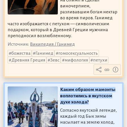
на Олимп и сделал
виночерпием,
разливавшим богам нектар
во время пиров. Ганимед
часто изображается с петухом — символическим
подарком, который в Древней Греции мужчина
преподносил возлюбленному.
Источник:
Википедия / Ганимед
божества
Ганимед
гомосексуальность
Древняя Греция
Зевс
мифология
петухи
Каким образом мамонты
воплотились в якутском
духе холода?
Согласно якутской легенде,
каждый год Бык зимы
насылает на землю холод,