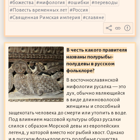
божества
мифология
ошибки
переводы
Повесть временных лет
Россия
Священная Римская империя
славяне
В честь какого правителя
названы полурыбы-
полудевы в русском
фольклоре?
В восточнославянской
мифологии русалка — это
дух, обычно являющийся
в виде длинноволосой
женщины и способный
защекотать человека до смерти или утопить в воде.
Под влиянием массовой культуры образ русалки
слился с образом Морской девы из европейских
легенд, у которой вместо ног рыбий хвост. Однако
и в русском фольклоре есть подобные существа,