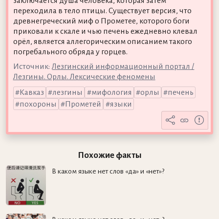
заключается душа человека, которая затем
переходила в тело птицы. Существует версия, что
древнегреческий миф о Прометее, которого боги
приковали к скале и чью печень ежедневно клевал
орёл, является аллегорическим описанием такого
погребального обряда у горцев.
Источник:
Лезгинский информационный портал /
Лезгины. Орлы. Лексические феномены
Кавказ
лезгины
мифология
орлы
печень
похороны
Прометей
языки
Похожие факты
В каком языке нет слов «да» и «нет»?