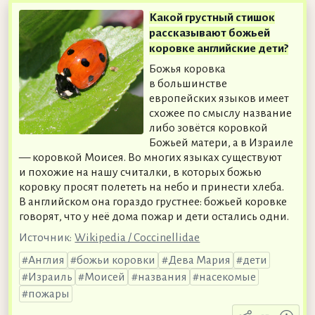
Какой грустный стишок
рассказывают божьей
коровке английские дети?
Божья коровка
в большинстве
европейских языков имеет
схожее по смыслу название
либо зовётся коровкой
Божьей матери, а в Израиле
— коровкой Моисея. Во многих языках существуют
и похожие на нашу считалки, в которых божью
коровку просят полететь на небо и принести хлеба.
В английском она гораздо грустнее: божьей коровке
говорят, что у неё дома пожар и дети остались одни.
Источник:
Wikipedia / Coccinellidae
Англия
божьи коровки
Дева Мария
дети
Израиль
Моисей
названия
насекомые
пожары