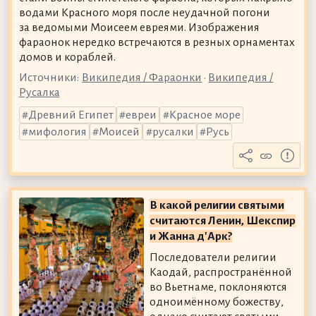
водами Красного моря после неудачной погони
за ведомыми Моисеем евреями. Изображения
фараонок нередко встречаются в резных орнаментах
домов и кораблей.
Источники:
Википедия / Фараонки
•
Википедия /
Русалка
Древний Египет
евреи
Красное море
мифология
Моисей
русалки
Русь
В какой религии святыми
считаются Ленин, Шекспир
и Жанна д'Арк?
Последователи религии
Каодай, распространённой
во Вьетнаме, поклоняются
одноимённому божеству,