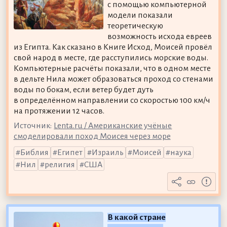
с помощью компьютерной
модели показали
теоретическую
возможность исхода евреев
из Египта. Как сказано в Книге Исход, Моисей провёл
свой народ в месте, где расступились морские воды.
Компьютерные расчёты показали, что в одном месте
в дельте Нила может образоваться проход со стенами
воды по бокам, если ветер будет дуть
в определённом направлении со скоростью 100 км/ч
на протяжении 12 часов.
Источник:
Lenta.ru / Американские учёные
смоделировали поход Моисея через море
Библия
Египет
Израиль
Моисей
наука
Нил
религия
США
В какой стране