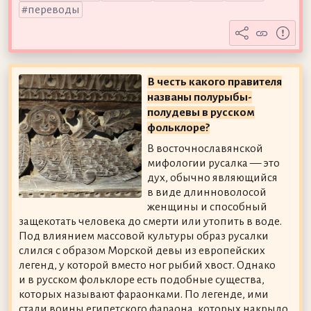
переводы
В честь какого правителя
названы полурыбы-
полудевы в русском
фольклоре?
В восточнославянской
мифологии русалка — это
дух, обычно являющийся
в виде длинноволосой
женщины и способный
защекотать человека до смерти или утопить в воде.
Под влиянием массовой культуры образ русалки
слился с образом Морской девы из европейских
легенд, у которой вместо ног рыбий хвост. Однако
и в русском фольклоре есть подобные существа,
которых называют фараонками. По легенде, ими
стали воины египетского фараона, которых накрыло