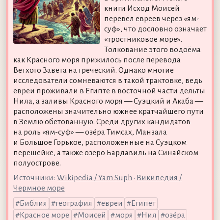
книги Исход Моисей
перевёл евреев через «ям-
суф», что дословно означает
«тростниковое море».
Толкование этого водоёма
как Красного моря прижилось после перевода
Ветхого Завета на греческий. Однако многие
исследователи сомневаются в такой трактовке, ведь
евреи проживали в Египте в восточной части дельты
Нила, а заливы Красного моря — Суэцкий и Акаба —
расположены значительно южнее кратчайшего пути
в Землю обетованную. Среди других кандидатов
на роль «ям-суф» — озёра Тимсах, Манзала
и Большое Горькое, расположенные на Суэцком
перешейке, а также озеро Бардавиль на Синайском
полуострове.
Источники:
Wikipedia / Yam Suph
•
Википедия /
Чермное море
Библия
география
евреи
Египет
Красное море
Моисей
моря
Нил
озёра