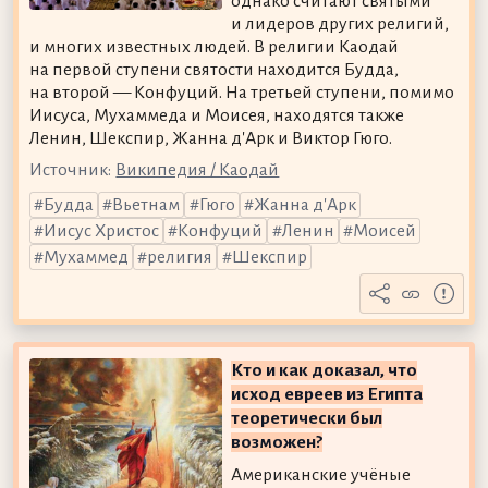
однако считают святыми
и лидеров других религий,
и многих известных людей. В религии Каодай
на первой ступени святости находится Будда,
на второй — Конфуций. На третьей ступени, помимо
Иисуса, Мухаммеда и Моисея, находятся также
Ленин, Шекспир, Жанна д'Арк и Виктор Гюго.
Источник:
Википедия / Каодай
Будда
Вьетнам
Гюго
Жанна д'Арк
Иисус Христос
Конфуций
Ленин
Моисей
Мухаммед
религия
Шекспир
Кто и как доказал, что
исход евреев из Египта
теоретически был
возможен?
Американские учёные