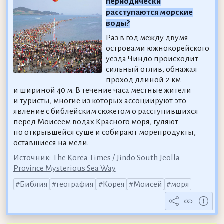
периодически
расступаются морские
воды?
Раз в год между двумя
островами южнокорейского
уезда Чиндо происходит
сильный отлив, обнажая
проход длиной 2 км
и шириной 40 м. В течение часа местные жители
и туристы, многие из которых ассоциируют это
явление с библейским сюжетом о расступившихся
перед Моисеем водах Красного моря, гуляют
по открывшейся суше и собирают морепродукты,
оставшиеся на мели.
Источник:
The Korea Times / Jindo South Jeolla
Province Mysterious Sea Way
Библия
география
Корея
Моисей
моря