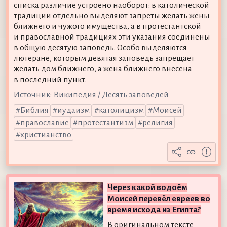
списка различие устроено наоборот: в католической
традиции отдельно выделяют запреты желать жены
ближнего и чужого имущества, а в протестантской
и православной традициях эти указания соединены
в общую десятую заповедь. Особо выделяются
лютеране, которым девятая заповедь запрещает
желать дом ближнего, а жена ближнего внесена
в последний пункт.
Источник:
Википедия / Десять заповедей
Библия
иудаизм
католицизм
Моисей
православие
протестантизм
религия
христианство
Через какой водоём
Моисей перевёл евреев во
время исхода из Египта?
В оригинальном тексте