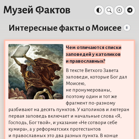
Интересные факты о Моисее
8
Чем отличаются списки
заповедей у католиков
и православных?
В тексте Ветхого Завета
заповеди, которые Бог дал
Моисею,
не пронумерованы,
поэтому один и тот же
фрагмент по-разному
разбивают на десять пунктов. У католиков и лютеран
первая заповедь включает и начальные слова «Я,
Господь, Бог твой», и указание «Не сотвори себе
кумира», а у реформатских протестантов
и православных это два разных пункта. В конце