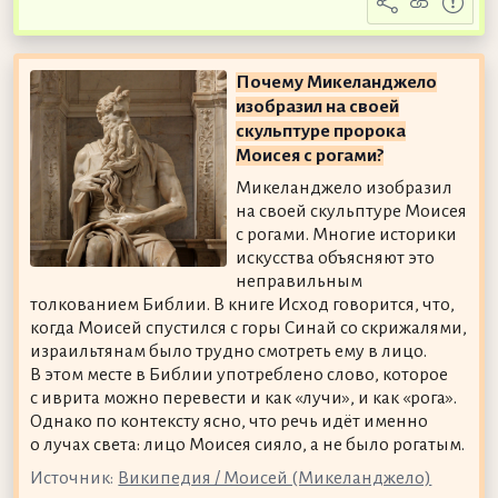
Почему Микеланджело
изобразил на своей
скульптуре пророка
Моисея с рогами?
Микеланджело изобразил
на своей скульптуре Моисея
с рогами. Многие историки
искусства объясняют это
неправильным
толкованием Библии. В книге Исход говорится, что,
когда Моисей спустился с горы Синай со скрижалями,
израильтянам было трудно смотреть ему в лицо.
В этом месте в Библии употреблено слово, которое
с иврита можно перевести и как «лучи», и как «рога».
Однако по контексту ясно, что речь идёт именно
о лучах света: лицо Моисея сияло, а не было рогатым.
Источник:
Википедия / Моисей (Микеланджело)