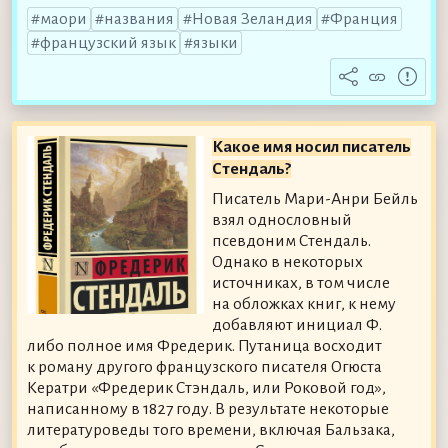
маори
названия
Новая Зеландия
Франция
французский язык
языки
Какое имя носил писатель
Стендаль?
Писатель Мари-Анри Бейль
взял однословный
псевдоним Стендаль.
Однако в некоторых
источниках, в том числе
на обложках книг, к нему
добавляют инициал Ф.
либо полное имя Фредерик. Путаница восходит
к роману другого французского писателя Огюста
Кератри «Фредерик Стэндаль, или Роковой год»,
написанному в 1827 году. В результате некоторые
литературоведы того времени, включая Бальзака,