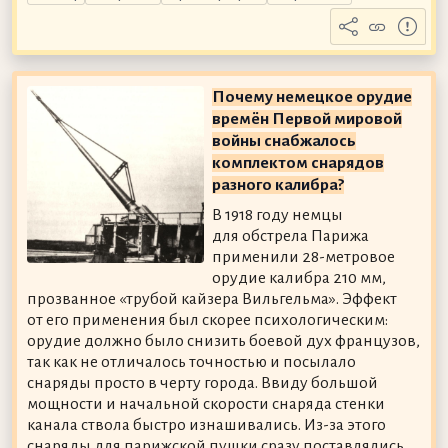
Почему немецкое орудие
времён Первой мировой
войны снабжалось
комплектом снарядов
разного калибра?
В 1918 году немцы
для обстрела Парижа
применили 28-метровое
орудие калибра 210 мм,
прозванное «трубой кайзера Вильгельма». Эффект
от его применения был скорее психологическим:
орудие должно было снизить боевой дух французов,
так как не отличалось точностью и посылало
снаряды просто в черту города. Ввиду большой
мощности и начальной скорости снаряда стенки
канала ствола быстро изнашивались. Из-за этого
снаряды для парижской пушки сразу поставлялись