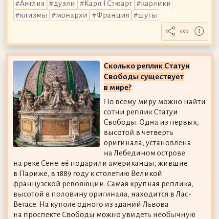
Англия
дуэли
Карл I Стюарт
карлики
клизмы
монархи
Франция
шуты
Сколько реплик Статуи
Свободы существует
в мире?
По всему миру можно найти
сотни реплик Статуи
Свободы. Одна из первых,
высотой в четверть
оригинала, установлена
на Лебедином острове
на реке Сене: её подарили американцы, жившие
в Париже, в 1889 году к столетию Великой
французской революции. Самая крупная реплика,
высотой в половину оригинала, находится в Лас-
Вегасе. На куполе одного из зданий Львова
на проспекте Свободы можно увидеть необычную