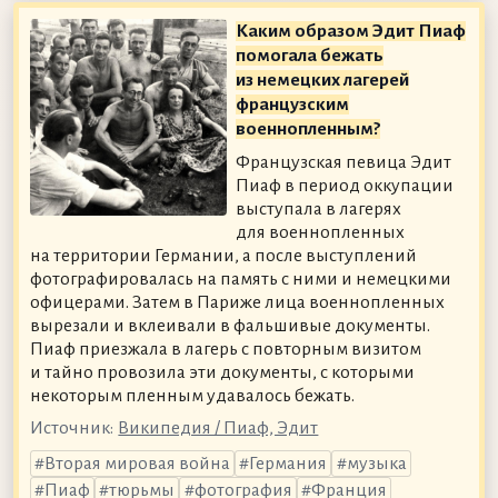
Каким образом Эдит Пиаф
помогала бежать
из немецких лагерей
французским
военнопленным?
Французская певица Эдит
Пиаф в период оккупации
выступала в лагерях
для военнопленных
на территории Германии, а после выступлений
фотографировалась на память с ними и немецкими
офицерами. Затем в Париже лица военнопленных
вырезали и вклеивали в фальшивые документы.
Пиаф приезжала в лагерь с повторным визитом
и тайно провозила эти документы, с которыми
некоторым пленным удавалось бежать.
Источник:
Википедия / Пиаф, Эдит
Вторая мировая война
Германия
музыка
Пиаф
тюрьмы
фотография
Франция