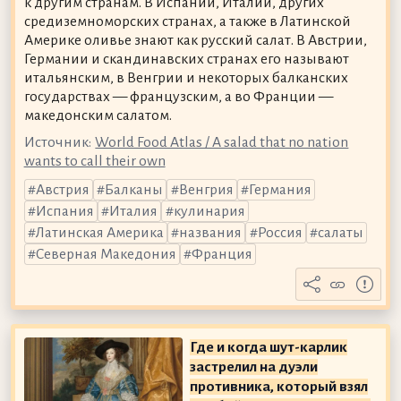
к другим странам. В Испании, Италии, других
средиземноморских странах, а также в Латинской
Америке оливье знают как русский салат. В Австрии,
Германии и скандинавских странах его называют
итальянским, в Венгрии и некоторых балканских
государствах — французским, а во Франции —
македонским салатом.
Источник:
World Food Atlas / A salad that no nation
wants to call their own
Австрия
Балканы
Венгрия
Германия
Испания
Италия
кулинария
Латинская Америка
названия
Россия
салаты
Северная Македония
Франция
Где и когда шут-карлик
застрелил на дуэли
противника, который взял