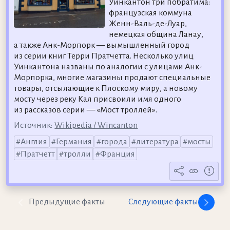
Уинкантон три побратима:
французская коммуна
Женн-Валь-де-Луар,
немецкая община Ланау,
а также Анк-Морпорк — вымышленный город
из серии книг Терри Пратчетта. Несколько улиц
Уинкантона названы по аналогии с улицами Анк-
Морпорка, многие магазины продают специальные
товары, отсылающие к Плоскому миру, а новому
мосту через реку Кал присвоили имя одного
из рассказов серии — «Мост троллей».
Источник:
Wikipedia / Wincanton
Англия
Германия
города
литература
мосты
Пратчетт
тролли
Франция
Предыдущие факты
Следующие факты