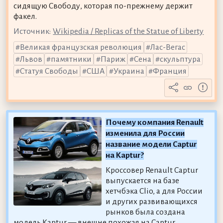
сидящую Свободу, которая по-прежнему держит
факел.
Источник:
Wikipedia / Replicas of the Statue of Liberty
Великая французская революция
Лас-Вегас
Львов
памятники
Париж
Сена
скульптура
Статуя Свободы
США
Украина
Франция
Почему компания Renault
изменила для России
название модели Captur
на Kaptur?
Кроссовер Renault Captur
выпускается на базе
хетчбэка Clio, а для России
и других развивающихся
рынков была создана
модель Kaptur — внешне похожая на Captur,