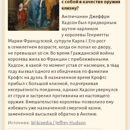
с собой в качестве оружия
клизму?
Англичанин Джеффри
Хадсон был придворным
шутом-карликом
у королевы Генриетты
Марии Французской, супруги Карла I. Его рост
в семилетнем возрасте, когда он попал ко двору,
не превышал 50 см. Во время Гражданской войны
королева жила во Франции с приближёнными.
Хадсон, в какой-то момент устав от насмешек, в 1644
году вызвал одного из обидчиков по фамилии
Крофтс на дуэль. В назначенное время Крофтс
прибыл с большой клизмой, подчёркивая
несерьёзность поединка, однако Хадсон увернулся
от струи и застрелил противника из настоящего
оружия. Вмешательство королевы позволило ему
избежать уже назначенной смертной казни,
заменённой высылкой обратно в Англию.
Источник:
Wikipedia / Jeffrey Hudson