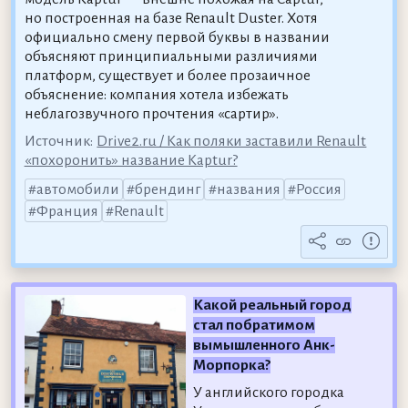
но построенная на базе Renault Duster. Хотя
официально смену первой буквы в названии
объясняют принципиальными различиями
платформ, существует и более прозаичное
объяснение: компания хотела избежать
неблагозвучного прочтения «сартир».
Источник:
Drive2.ru / Как поляки заставили Renault
«похоронить» название Kaptur?
автомобили
брендинг
названия
Россия
Франция
Renault
Какой реальный город
стал побратимом
вымышленного Анк-
Морпорка?
У английского городка