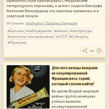
ошибочно стали приписывать Стендалю имя
литературного персонажа, а затем с подачи биографа
Анатолия Виноградова эта практика прижилась и в
советской печати.
Источник:
mishustix / Загадка Стендаля
Бальзак
заблуждения
имена
литература
писатели
псевдонимы
СССР
Стендаль
Франция
Для чего немцы выкрали
из оккупированной
Франции весь торий,
который смогли найти?
Во время Второй мировой
войны группа немецких
учёных вывезла
из оккупированной