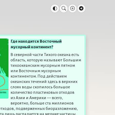
Где находится Восточный
мусорный континент?
В северной части Тихого океана есть
область, которую называют Большим
тихоокеанским мусорным пятном
или Восточным мусорным
континентом. Под действием
океанских течений здесь в верхних
слоях воды скопилось большое
количество пластиковых отходов
из Азии и Америки — всего,
вероятно, больше ста миллионов
т отходов, подверженных биоразложению,
та лишь распадается на мелкие частицы,