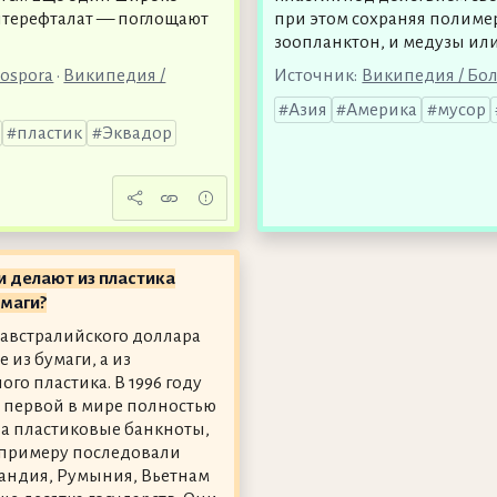
нтерефталат — поглощают
при этом сохраняя полимер
зоопланктон, и медузы ил
rospora
•
Википедия /
Источник:
Википедия / Бо
Азия
Америка
мусор
пластик
Эквадор
и делают из пластика
маги?
австралийского доллара
 из бумаги, а из
го пластика. В 1996 году
 первой в мире полностью
а пластиковые банкноты,
ё примеру последовали
андия, Румыния, Вьетнам