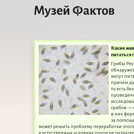
Какие жи
питаться 
Грибы Pest
обнаружен
могут пит
причём да
то есть бе
проведен
исследова
грибов — 
в них фер
за поглощ
может решить проблему переработки этого
в естественных условиях почти не разлага