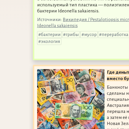
используемый тип пластика — полиэтиле
бактерии Ideonella sakaiensis.
Источники:
Википедия / Pestalotiopsis mic
Ideonella sakaiensis
бактерии
грибы
мусор
переработка
экология
Где деньг
вместо бу
Банкноты 
сделаны не
специально
Австралия
перешла н
а затем е
Новая Зел