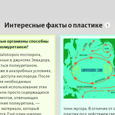
Интересные факты о пластике
3
вые организмы способны
полиуретаном?
alotiopsis microspora,
ные в джунглях Эквадора,
аться полиуретаном,
же в анаэробных условиях,
з доступа кислорода. После
ия необходимых
ний использование этих
или просто содержащихся
ментов, отвечающих
ение полиуретана, —
 материала, который
тонн мусора. В отличие о
ется. Ещё один широко
пластик под действием све