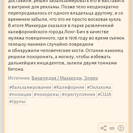
доставили, решил забальзамировать его и выставить
в витрине для рекламы. Позже тело неоднократно
перепродавалось от одного владельца другому, и со
временем забыли, что это не просто восковая кукла.
В итоге Маккерди оказался в парке развлечений
калифорнийского города Лонг-Бич в качестве
муляжа повешенного, где в 1976 году во время съёмок
телешоу манекен случайно повредили
и обнаружили человеческие кости. Останки наконец
решили похоронить, а могилу, чтобы избежать
дальнейших инцидентов, залили двумя тоннами
бетона.
Источник:
Википедия / Маккерди, Элмер
бальзамирование
Калифорния
Оклахома
полиция
похороны
преступления
США
трупы