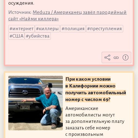
осуждения.
Источник:
Meduza / Американец завёл пародийный
сайт «Найми киллера»
интернет
киллеры
полиция
преступления
США
убийства
При каком условии
в Калифорнии можно
получить автомобильный
номер с числом 69?
Американские
автомобилисты могут
за дополнительную плату
заказать себе номер
с произвольным