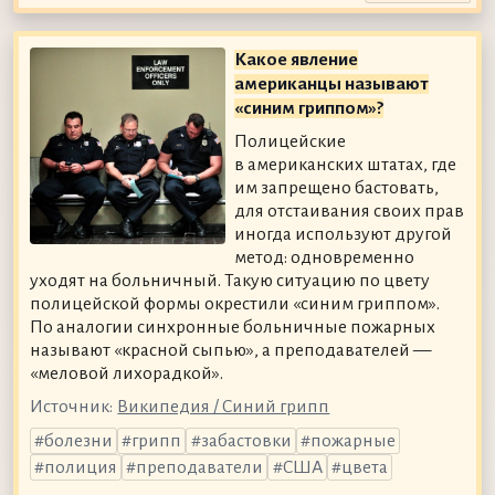
Какое явление
американцы называют
«синим гриппом»?
Полицейские
в американских штатах, где
им запрещено бастовать,
для отстаивания своих прав
иногда используют другой
метод: одновременно
уходят на больничный. Такую ситуацию по цвету
полицейской формы окрестили «синим гриппом».
По аналогии синхронные больничные пожарных
называют «красной сыпью», а преподавателей —
«меловой лихорадкой».
Источник:
Википедия / Синий грипп
болезни
грипп
забастовки
пожарные
полиция
преподаватели
США
цвета