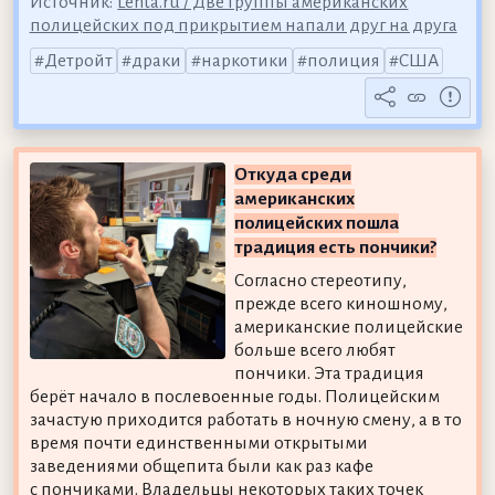
Источник:
Lenta.ru / Две группы американских
полицейских под прикрытием напали друг на друга
Детройт
драки
наркотики
полиция
США
Откуда среди
американских
полицейских пошла
традиция есть пончики?
Согласно стереотипу,
прежде всего киношному,
американские полицейские
больше всего любят
пончики. Эта традиция
берёт начало в послевоенные годы. Полицейским
зачастую приходится работать в ночную смену, а в то
время почти единственными открытыми
заведениями общепита были как раз кафе
с пончиками. Владельцы некоторых таких точек