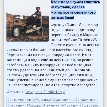
Кто и когда сумел спастись
из пустыни, сделав
мотоцикл из сломанного
автомобиля?
Француз Эмиль Лере в 1993
году пытался в одиночку
пересечь Сахару в Марокко
на автомобиле Citroën 2CV.
Прямо в пустыне, за десятки
километров от ближайшего населённого пункта,
Лере наскочил на скалу и повредил шасси. Имея
запас пищи и воды ещё на десять дней, он решил
разобрать машину и соорудить из неё мотоцикл —
это ему удалось на двенадцатый день. Когда он
на этом чуде техники добрался до цивилизации,
полицейский выписал ему штраф за передвижение
на незарегистрированном транспортном средстве.
Источник:
Wikipedia / Emile Leray
автомобили
Марокко
мотоциклы
полиция
пустыни
Сахара
техника
Франция
штрафы