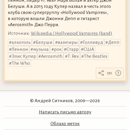
Леннон, лидер «T. Rex» Марк Болан и актёр Джон
Белуши. А в 2015 году Купер назвал в честь этого
клуба свою супергруппу «Hollywood Vampires»,
в которую вошли Джонни Депп и гитарист
«Aerosmith» Джо Перри.
Источник:
Wikipedia / Hollywood Vampires (band)
алкоголь
Белуши
вампиры
Голливуд
Депп
Леннон
музыка
рок
Старр
США
Элис Купер
Aerosmith
T. Rex
The Beatles
The Who
© Андрей Ситников, 2009—2026
Написать письмо автору
Облако меток