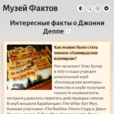
Интересные факты о Джонни
Деппе
1
Как можно было стать
членом «Голливудских
вампиров»?
Рок-музыкант Элис Купер
в 1970-х годах учредил
алкогольный клуб
«Голливудские вампиры».
Членство в клубе получали
только те знаменитости,
которым удавалось перепить действующих членов.
В клуб входили барабанщик «The Who» Кит Мун,
бывшие участники «The Beatles» Ринго Старр и Джон