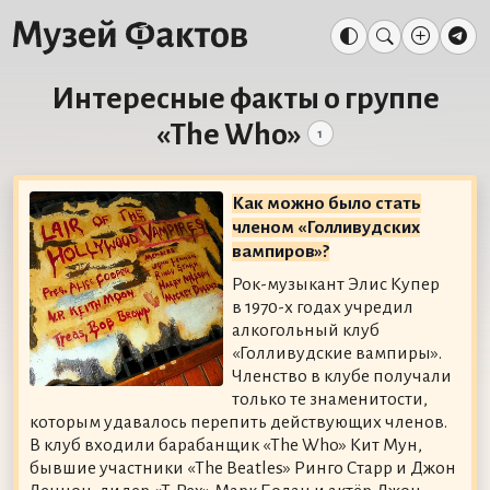
Интересные факты о группе
«The Who»
1
Как можно было стать
членом «Голливудских
вампиров»?
Рок-музыкант Элис Купер
в 1970-х годах учредил
алкогольный клуб
«Голливудские вампиры».
Членство в клубе получали
только те знаменитости,
которым удавалось перепить действующих членов.
В клуб входили барабанщик «The Who» Кит Мун,
бывшие участники «The Beatles» Ринго Старр и Джон