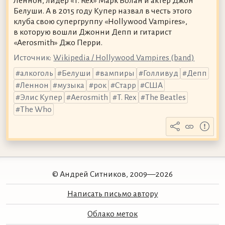
Леннон, лидер «T. Rex» Марк Болан и актёр Джон
Белуши. А в 2015 году Купер назвал в честь этого
клуба свою супергруппу «Hollywood Vampires»,
в которую вошли Джонни Депп и гитарист
«Aerosmith» Джо Перри.
Источник:
Wikipedia / Hollywood Vampires (band)
алкоголь
Белуши
вампиры
Голливуд
Депп
Леннон
музыка
рок
Старр
США
Элис Купер
Aerosmith
T. Rex
The Beatles
The Who
© Андрей Ситников, 2009—2026
Написать письмо автору
Облако меток