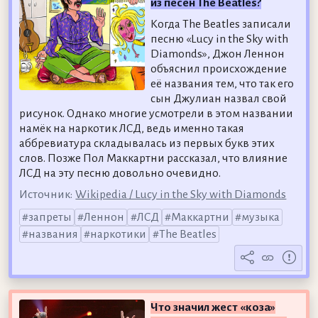
из песен The Beatles?
Когда The Beatles записали
песню «Lucy in the Sky with
Diamonds», Джон Леннон
объяснил происхождение
её названия тем, что так его
сын Джулиан назвал свой
рисунок. Однако многие усмотрели в этом названии
намёк на наркотик ЛСД, ведь именно такая
аббревиатура складывалась из первых букв этих
слов. Позже Пол Маккартни рассказал, что влияние
ЛСД на эту песню довольно очевидно.
Источник:
Wikipedia / Lucy in the Sky with Diamonds
запреты
Леннон
ЛСД
Маккартни
музыка
названия
наркотики
The Beatles
Что значил жест «коза»