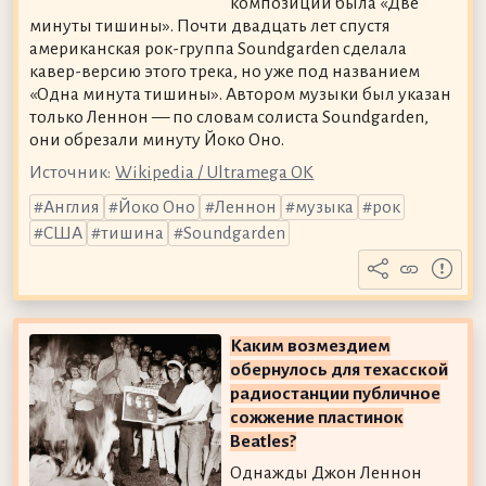
композиций была «Две
минуты тишины». Почти двадцать лет спустя
американская рок-группа Soundgarden сделала
кавер-версию этого трека, но уже под названием
«Одна минута тишины». Автором музыки был указан
только Леннон — по словам солиста Soundgarden,
они обрезали минуту Йоко Оно.
Источник:
Wikipedia / Ultramega OK
Англия
Йоко Оно
Леннон
музыка
рок
США
тишина
Soundgarden
Каким возмездием
обернулось для техасской
радиостанции публичное
сожжение пластинок
Beatles?
Однажды Джон Леннон