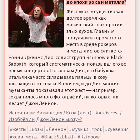
до эпохи рока и металла?
Жест «коза» существовал
долгое время как
магический знак против
злых духов. Главным
популяризатором этого
жеста в среде рокеров
и металлистов считается
Ронни Джеймс Дио, солист групп Rainbow и Black
Sabbath, который систематически показывал его во
время концертов. По словам Дио, его бабушка-
итальянка часто складывала пальцы в козу
для защиты от сглаза. Впрочем, и до Дио многие
музыканты показывали этот жест — например,
сохранилось много фотографий, на которых так
делает Джон Леннон.
Источники:
Википедия / Коза (жест)
•
Rock is Fest /
Изобрёл ли Джон Ленон «козу»?
жесты
козы
Леннон
музыка
рок
суеверия
хеви-метал
Black Sabbath
Rainbow