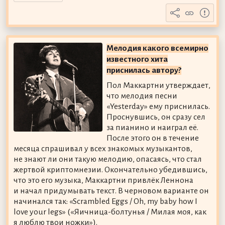
Мелодия какого всемирно
известного хита
приснилась автору?
Пол Маккартни утверждает,
что мелодия песни
«Yesterday» ему приснилась.
Проснувшись, он сразу сел
за пианино и наиграл её.
После этого он в течение
месяца спрашивал у всех знакомых музыкантов,
не знают ли они такую мелодию, опасаясь, что стал
жертвой криптомнезии. Окончательно убедившись,
что это его музыка, Маккартни привлёк Леннона
и начал придумывать текст. В черновом варианте он
начинался так: «Scrambled Eggs / Oh, my baby how I
love your legs» («Яичница-болтунья / Милая моя, как
я люблю твои ножки»).