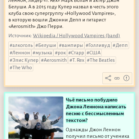
Леннон, лидер «T. Rex» Марк Болан и актёр Джон
Белуши. А в 2015 году Купер назвал в честь этого
клуба свою супергруппу «Hollywood Vampires»,
в которую вошли Джонни Депп и гитарист
«Aerosmith» Джо Перри.
Источник:
Wikipedia / Hollywood Vampires (band)
алкоголь
Белуши
вампиры
Голливуд
Депп
Леннон
музыка
рок
Старр
США
Элис Купер
Aerosmith
T. Rex
The Beatles
The Who
Чьё письмо побудило
Джона Леннона написать
песню с бессмысленным
текстом?
Однажды Джон Леннон
получил письмо от ученика