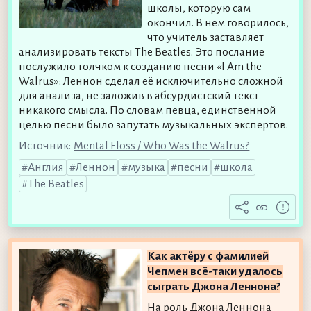
школы, которую сам
окончил. В нём говорилось,
что учитель заставляет
анализировать тексты The Beatles. Это послание
послужило толчком к созданию песни «I Am the
Walrus»: Леннон сделал её исключительно сложной
для анализа, не заложив в абсурдистский текст
никакого смысла. По словам певца, единственной
целью песни было запутать музыкальных экспертов.
Источник:
Mental Floss / Who Was the Walrus?
Англия
Леннон
музыка
песни
школа
The Beatles
Как актёру с фамилией
Чепмен всё-таки удалось
сыграть Джона Леннона?
На роль Джона Леннона