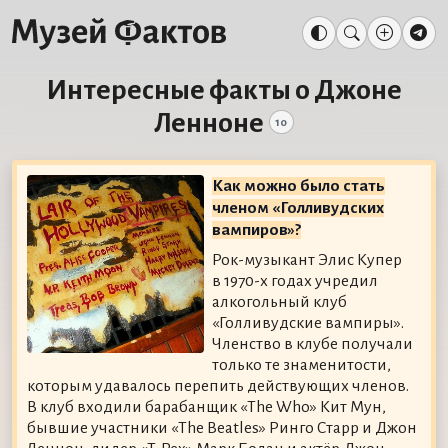
Интересные факты о Джоне
Ленноне
10
Как можно было стать
членом «Голливудских
вампиров»?
Рок-музыкант Элис Купер
в 1970-х годах учредил
алкогольный клуб
«Голливудские вампиры».
Членство в клубе получали
только те знаменитости,
которым удавалось перепить действующих членов.
В клуб входили барабанщик «The Who» Кит Мун,
бывшие участники «The Beatles» Ринго Старр и Джон