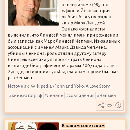
в телефильме 1985 года
«Джон и Йоко: история
любви» был утверждён
актёр Марк Линдсей.
Однако журналисты
выяснили, что Линдсей менял имя и при рождении
был записан как Марк Линдсей Чепмен. Из-за явных
ассоциаций с именем Марка Дэвида Чепмена,
убийцы Леннона, роль отдали другому актёру.
Линдсею всё-таки удалось сыграть Леннона
в эпизоде биографической драмы 2007 года «Глава
27», где, по иронии судьбы, главным героем был как
раз Чепмен.
Источник:
Wikipedia / John and Yoko: A Love Story
кинематограф
Леннон
совпадения
Чепмен
В каком советском