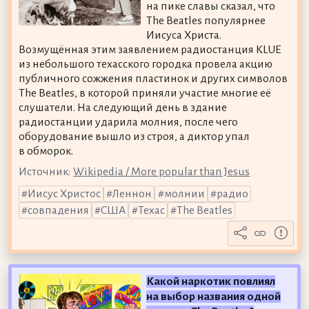
на пике славы сказал, что
The Beatles популярнее
Иисуса Христа.
Возмущённая этим заявлением радиостанция KLUE
из небольшого техасского городка провела акцию
публичного сожжения пластинок и других символов
The Beatles, в которой приняли участие многие её
слушатели. На следующий день в здание
радиостанции ударила молния, после чего
оборудование вышло из строя, а диктор упал
в обморок.
Источник:
Wikipedia / More popular than Jesus
Иисус Христос
Леннон
молнии
радио
совпадения
США
Техас
The Beatles
Какой наркотик повлиял
на выбор названия одной