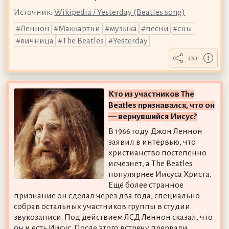
Источник:
Wikipedia / Yesterday (Beatles song)
Леннон
Маккартни
музыка
песни
сны
яичница
The Beatles
Yesterday
Кто из участников The
Beatles признавался, что он
— вернувшийся Иисус?
В 1966 году Джон Леннон
заявил в интервью, что
христианство постепенно
исчезнет, а The Beatles
популярнее Иисуса Христа.
Ещё более странное
признание он сделал через два года, специально
собрав остальных участников группы в студии
звукозаписи. Под действием ЛСД Леннон сказал, что
он и есть Иисус. После этого встречу прервали