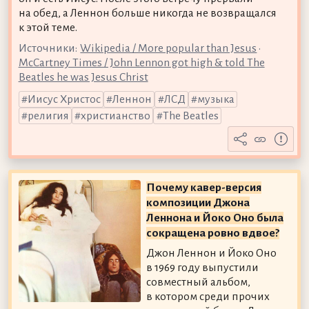
на обед, а Леннон больше никогда не возвращался
к этой теме.
Источники:
Wikipedia / More popular than Jesus
•
McCartney Times / John Lennon got high & told The
Beatles he was Jesus Christ
Иисус Христос
Леннон
ЛСД
музыка
религия
христианство
The Beatles
Почему кавер-версия
композиции Джона
Леннона и Йоко Оно была
сокращена ровно вдвое?
Джон Леннон и Йоко Оно
в 1969 году выпустили
совместный альбом,
в котором среди прочих