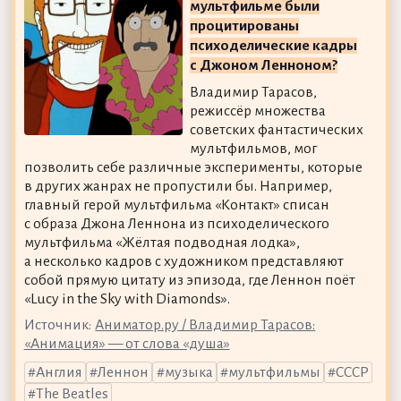
мультфильме были
процитированы
психоделические кадры
с Джоном Ленноном?
Владимир Тарасов,
режиссёр множества
советских фантастических
мультфильмов, мог
позволить себе различные эксперименты, которые
в других жанрах не пропустили бы. Например,
главный герой мультфильма «Контакт» списан
с образа Джона Леннона из психоделического
мультфильма «Жёлтая подводная лодка»,
а несколько кадров с художником представляют
собой прямую цитату из эпизода, где Леннон поёт
«Lucy in the Sky with Diamonds».
Источник:
Аниматор.ру / Владимир Тарасов:
«Анимация» — от слова «душа»
Англия
Леннон
музыка
мультфильмы
СССР
The Beatles