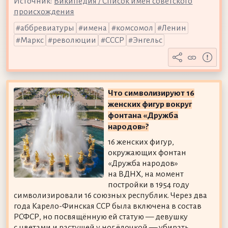
Источник:
Википедия / Список имён советского
происхождения
аббревиатуры
имена
комсомол
Ленин
Маркс
революции
СССР
Энгельс
Что символизируют 16
женских фигур вокруг
фонтана «Дружба
народов»?
16 женских фигур,
окружающих фонтан
«Дружба народов»
на ВДНХ, на момент
постройки в 1954 году
символизировали 16 союзных республик. Через два
года Карело-Финская ССР была включена в состав
РСФСР, но посвящённую ей статую — девушку
с цветами и растущей у ног ёлочкой — убирать