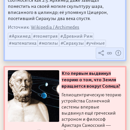
соотносятся как 2:3. Архимед даже завещал
поместить на своей могиле скульптуру шара,
вписанного в цилиндр; её упомянул Цицерон,
посетивший Сиракузы два века спустя.
Источник:
Wikipedia / Archimedes
Архимед
геометрия
Древний Рим
математика
могилы
Сиракузы
учёные
Кто первым выдвинул
теорию о том, что Земля
вращается вокруг Солнца?
Гелиоцентрическую теорию
устройства Солнечной
системы впервые
выдвинул ещё греческий
астроном и философ
Аристарх Самосский —