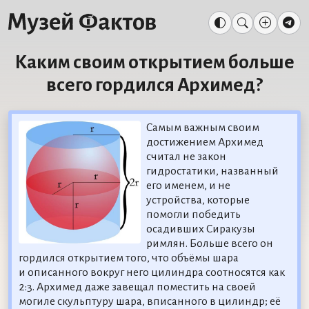
Каким своим открытием больше
всего гордился Архимед?
Самым важным своим
достижением Архимед
считал не закон
гидростатики, названный
его именем, и не
устройства, которые
помогли победить
осадивших Сиракузы
римлян. Больше всего он
гордился открытием того, что объёмы шара
и описанного вокруг него цилиндра соотносятся как
2:3. Архимед даже завещал поместить на своей
могиле скульптуру шара, вписанного в цилиндр; её