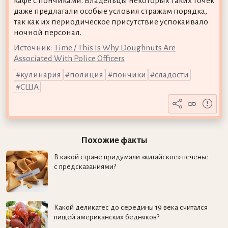
кафе с пончиками. Владельцы некоторых таких точек
даже предлагали особые условия стражам порядка,
так как их периодическое присутствие успокаивало
ночной персонал.
Источник:
Time / This Is Why Doughnuts Are
Associated With Police Officers
кулинария
полиция
пончики
сладости
США
Похожие факты
В какой стране придумали «китайское» печенье
с предсказаниями?
Какой деликатес до середины 19 века считался
пищей американских бедняков?