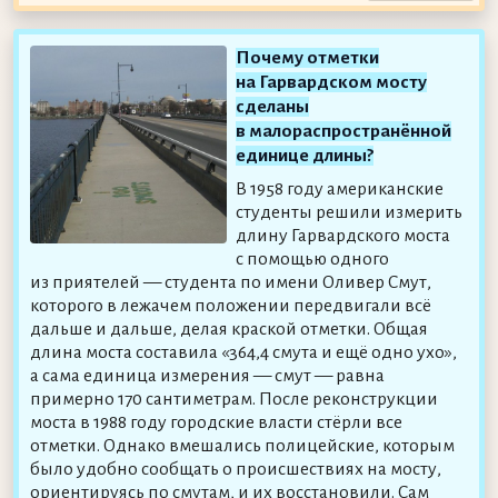
Почему отметки
на Гарвардском мосту
сделаны
в малораспространённой
единице длины?
В 1958 году американские
студенты решили измерить
длину Гарвардского моста
с помощью одного
из приятелей — студента по имени Оливер Смут,
которого в лежачем положении передвигали всё
дальше и дальше, делая краской отметки. Общая
длина моста составила «364,4 смута и ещё одно ухо»,
а сама единица измерения — смут — равна
примерно 170 сантиметрам. После реконструкции
моста в 1988 году городские власти стёрли все
отметки. Однако вмешались полицейские, которым
было удобно сообщать о происшествиях на мосту,
ориентируясь по смутам, и их восстановили. Сам