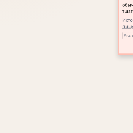
обыч
тщат
Исто
пище
во