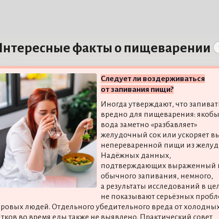
Интересные факты о пищеварении
Следует ли воздерживаться
от запивания пищи?
Иногда утверждают, что запиват
вредно для пищеварения: якоб
вода заметно «разбавляет»
желудочный сок или ускоряет в
непереваренной пищи из желуд
Надёжных данных,
подтверждающих выраженный 
обычного запивания, немного,
а результаты исследований в це
не показывают серьёзных проб
оровых людей. Отдельного убедительного вреда от холодны
тков во время еды также не выявлено. Практический совет