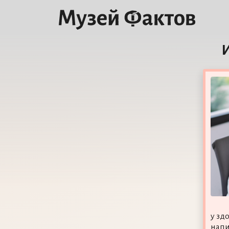
у зд
напи