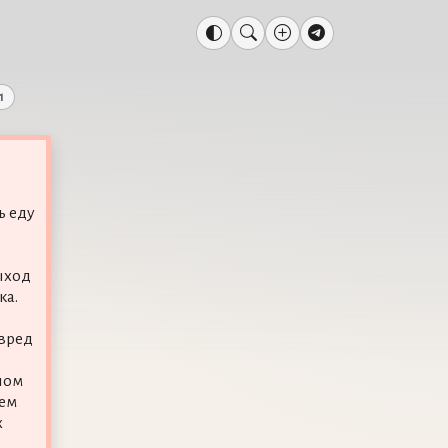
1
ь еду
ы
ыход
ка.
вред
лом
лем
х