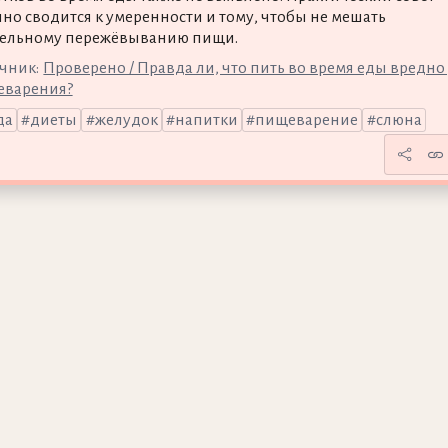
но сводится к умеренности и тому, чтобы не мешать
ельному пережёвыванию пищи.
чник:
Проверено / Правда ли, что пить во время еды вредно
варения?
да
диеты
желудок
напитки
пищеварение
слюна