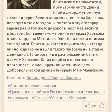
британским парламентом,
премьер-министр Дэвид
Ллойд Джордж упомянул
среди лидеров Белого движения генерала Харькова,
перепутав его с городом, и повторял эту оговорку
ещё не раз. В том же году король Георг V за заслуги
в борьбе с большевизмом принял генерала Харькова
в члены ордена Михаила и Георгия, а пресса описала
его подвиги. Британцы хотели вручить ему награду
лично, однако не нашли такого генерала ни в ставке
Деникина в Таганроге, ни в расположении белых
в самом Харькове. Когда ошибка окончательно
прояснилась, орден вручили командующему
Добровольческой армией генералу Май-Маевскому.
Источник:
Википедия / Генерал Харьков
Англия
военачальники
Гражданская война в России
монархи
награды
парламент
Россия
Украина
Харьков