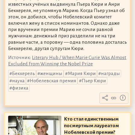
известных учёных выдвинула Пьера Кюри и Анри
Беккереля, не упомянув Марию. Когда Пьер узнал об
этом, он добился, чтобы Нобелевский комитет
включил жену в список номинантов. Однако даже
при вручении премии Марию не сочли равной
мужчинам: денежный приз разделили не на три
равные части, а поровну — одна половина досталась
Беккерелю, другая супругам Кюри.
Источник:
Literary Hub / When Marie Curie Was Almost
Excluded From Winning the Nobel Prize
Беккерель
женщины
Мария Кюри
награды
наука
Нобелевская премия
Пьер Кюри
физика
Кто стал единственным
посмертным лауреатом
Нобелевской премии?