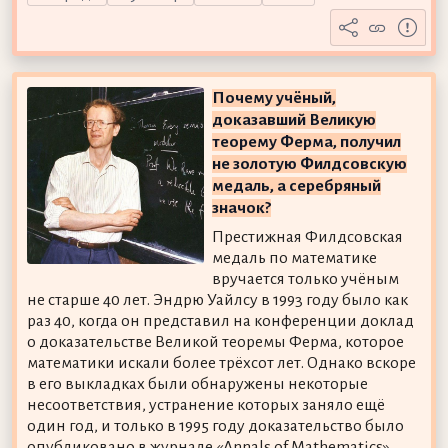
Почему учёный,
доказавший Великую
теорему Ферма, получил
не золотую Филдсовскую
медаль, а серебряный
значок?
Престижная Филдсовская
медаль по математике
вручается только учёным
не старше 40 лет. Эндрю Уайлсу в 1993 году было как
раз 40, когда он представил на конференции доклад
о доказательстве Великой теоремы Ферма, которое
математики искали более трёхсот лет. Однако вскоре
в его выкладках были обнаружены некоторые
несоответствия, устранение которых заняло ещё
один год, и только в 1995 году доказательство было
опубликовано в журнале «Annals of Mathematics».