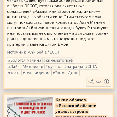
человек. Существует также более узкая ироничная
выборка REGOT, которая включает также
обладателей «Раззи», или «Золотой малины», —
антинаграды в области кино. Этим статусом пока
могут похвастаться двое: композитор Алан Менкен
и актриса Лайза Миннелли. Иногда букву R трактуют
иначе, связывая её с включением в Зал славы рок-н-
ролла; единственным, кто подходит под этот
критерий, является Элтон Джон.
Источник:
Wikipedia / EGOT
Золотая малина
кинематограф
Лайза Миннелли
музыка
награды
США
театр
телевидение
Элтон Джон
Каким образом
в Рязанской области
удалось утроить