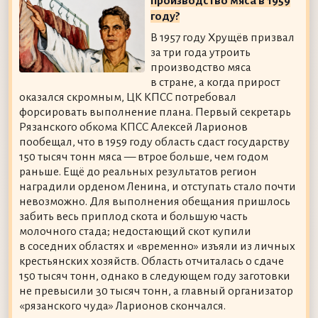
производство мяса в 1959
году?
В 1957 году Хрущёв призвал
за три года утроить
производство мяса
в стране, а когда прирост
оказался скромным, ЦК КПСС потребовал
форсировать выполнение плана. Первый секретарь
Рязанского обкома КПСС Алексей Ларионов
пообещал, что в 1959 году область сдаст государству
150 тысяч тонн мяса — втрое больше, чем годом
раньше. Ещё до реальных результатов регион
наградили орденом Ленина, и отступать стало почти
невозможно. Для выполнения обещания пришлось
забить весь приплод скота и большую часть
молочного стада; недостающий скот купили
в соседних областях и «временно» изъяли из личных
крестьянских хозяйств. Область отчиталась о сдаче
150 тысяч тонн, однако в следующем году заготовки
не превысили 30 тысяч тонн, а главный организатор
«рязанского чуда» Ларионов скончался.