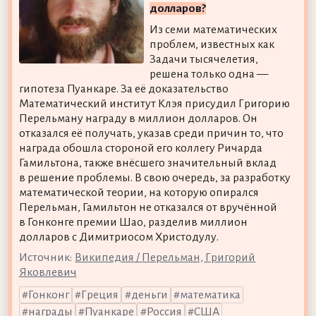
долларов?
Из семи математических
проблем, известных как
Задачи тысячелетия,
решена только одна —
гипотеза Пуанкаре. За её доказательство
Математический институт Клэя присудил Григорию
Перельману награду в миллион долларов. Он
отказался её получать, указав среди причин то, что
награда обошла стороной его коллегу Ричарда
Гамильтона, также внёсшего значительный вклад
в решение проблемы. В свою очередь, за разработку
математической теории, на которую опирался
Перельман, Гамильтон не отказался от вручённой
в Гонконге премии Шао, разделив миллион
долларов с Димитриосом Христодулу.
Источник:
Википедия / Перельман, Григорий
Яковлевич
Гонконг
Греция
деньги
математика
награды
Пуанкаре
Россия
США