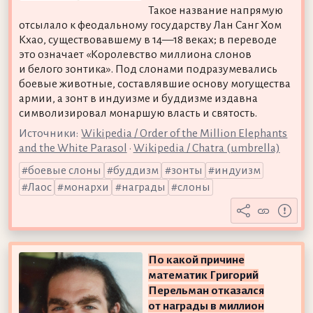
Такое название напрямую
отсылало к феодальному государству Лан Санг Хом
Кхао, существовавшему в 14—18 веках; в переводе
это означает «Королевство миллиона слонов
и белого зонтика». Под слонами подразумевались
боевые животные, составлявшие основу могущества
армии, а зонт в индуизме и буддизме издавна
символизировал монаршую власть и святость.
Источники:
Wikipedia / Order of the Million Elephants
and the White Parasol
•
Wikipedia / Chatra (umbrella)
боевые слоны
буддизм
зонты
индуизм
Лаос
монархи
награды
слоны
По какой причине
математик Григорий
Перельман отказался
от награды в миллион