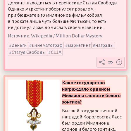
должны находиться в переносице Статуи Свободы.
Однако маркетинг обернулся провалом:
при бюджете в 10 миллионов фильм собрал
в прокате лишь чуть больше 989 тысяч, то есть
не дотянул даже до числа в своём названии.
Источник:
Wikipedia / Million Dollar Mystery
деньги
кинематограф
маркетинг
награды
Статуя Свободы
США
Какое государство
награждало орденом
Миллиона слонов и белого
зонтика?
Высшей государственной
наградой Королевства Лаос
был орден Миллиона
слонов и белого зонтика.