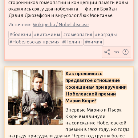
сторонников гомеопатии и концепции памяти воды
оказались сразу два нобелиата — физик Брайан
Дэвид Джозефсон и вирусолог Люк Монтанье.
Источник:
Wikipedia / Nobel disease
болезни
витамины
гомеопатия
награды
Нобелевская премия
Полинг
химия
Как проявилось
предвзятое отношение
к женщинам при вручении
Нобелевской премии
Марии Кюри?
Впервые Марию и Пьера
Кюри выдвинули
на соискание Нобелевской
премии в 1902 году, но тогда
награду присудили другим. Через год группа более