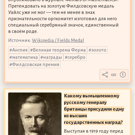
Претендовать на золотую Филдсовскую медаль
Уайлс уже не мог — тем не менее в знак
признательности оргкомитет изготовил для него
специальный серебряный значок, единственный
в своём роде.
Источник:
Wikipedia / Fields Medal
Англия
Великая теорема Ферма
золото
математика
награды
серебро
Филдсовская премия
Какому вымышленному
русскому генералу
британцы присудили одну
из высших
государственных наград?
Выступая в 1919 году перед