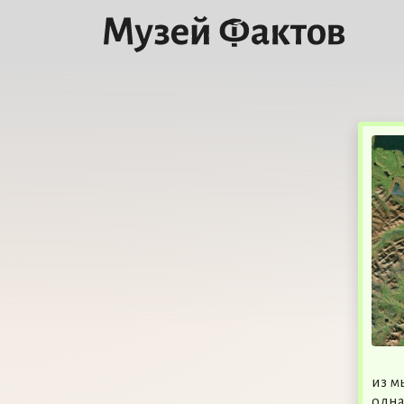
из м
одна