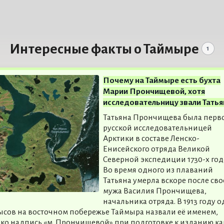
Интересные факты о Таймыре
1
Почему на Таймыре есть бухта
Марии Прончищевой, хотя
исследовательницу звали Татья
Татьяна Прончищева была перв
русской исследовательницей
Арктики в составе Ленско-
Енисейского отряда Великой
Северной экспедиции 1730-х год
Во время одного из плаваний
Татьяна умерла вскоре после сво
мужа Василия Прончищева,
начальника отряда. В 1913 году 
ысов на восточном побережье Таймыра назвали её именем,
ко надпись «м. Прончищевой» при подготовке к изданию ка