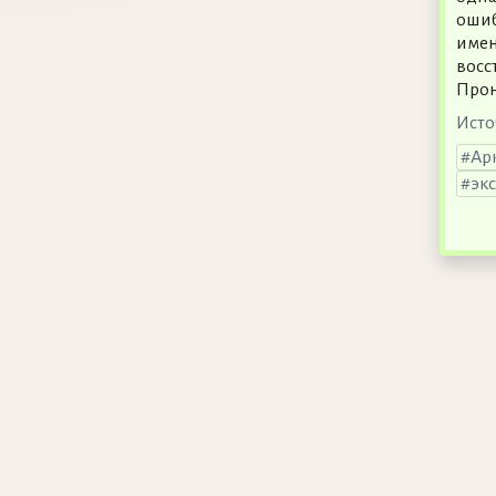
ошиб
имен
восс
Про
Исто
Ар
эк