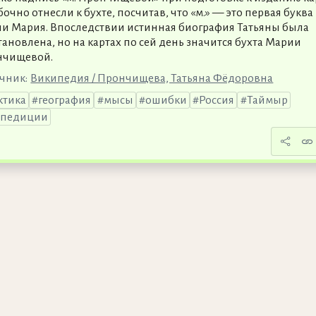
очно отнесли к бухте, посчитав, что «м.» — это первая буква
и Мария. Впоследствии истинная биография Татьяны была
тановлена, но на картах по сей день значится бухта Марии
нчищевой.
чник:
Википедия / Прончищева, Татьяна Фёдоровна
ктика
география
мысы
ошибки
Россия
Таймыр
спедиции