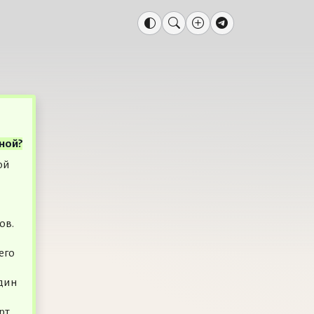
ной?
ой
ов.
его
один
рт