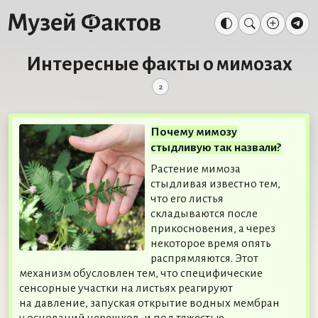
Интересные факты о мимозах
2
Почему мимозу
стыдливую так назвали?
Растение мимоза
стыдливая известно тем,
что его листья
складываются после
прикосновения, а через
некоторое время опять
распрямляются. Этот
механизм обусловлен тем, что специфические
сенсорные участки на листьях реагируют
на давление, запуская открытие водных мембран
у оснований черешков, и под тяжестью