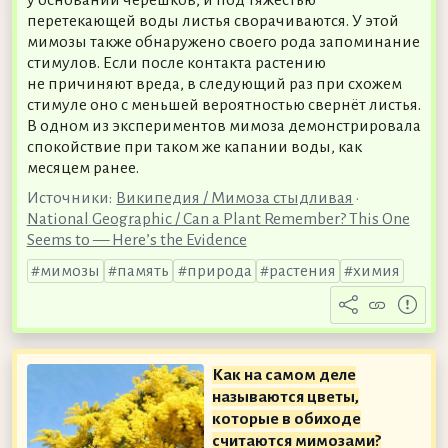
перетекающей воды листья сворачиваются. У этой
мимозы также обнаружено своего рода запоминание
стимулов. Если после контакта растению
не причиняют вреда, в следующий раз при схожем
стимуле оно с меньшей вероятностью свернёт листья.
В одном из экспериментов мимоза демонстрировала
спокойствие при таком же капании воды, как
месяцем ранее.
Источники:
Википедия / Мимоза стыдливая
•
National Geographic / Can a Plant Remember? This One
Seems to — Here’s the Evidence
мимозы
память
природа
растения
химия
Как на самом деле
называются цветы,
которые в обиходе
считаются мимозами?