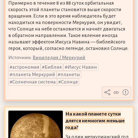
Примерно в течение 8 из 88 суток орбитальная
скорость этой планеты становится выше скорости
вращения. Если в это время наблюдатель будет
находиться на поверхности Меркурия, он увидит,
что Солнце на небе остановится и начнёт двигаться
в обратном направлении. Такое явление иногда
называют эффектом Иисуса Навина — библейского
героя, который, согласно легенде, остановил Солнце.
Источник:
Википедия / Меркурий
астрономия
Библия
Иисус Навин
планета Меркурий
планеты
Солнечная система
Солнце
На какой планете сутки
длятся немногим меньше
года?
За один меркурианский год