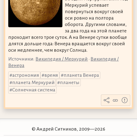
Меркурий успевает
повернуться вокруг своей
оси ровно на полтора
оборота. Другими словами,
за два года на этой планете
проходит всего трое суток. А на Венере сутки вообще
длятся дольше года: Венера вращается вокруг своей
оси медленнее, чем вокруг Солнца.
Источники:
Википедия / Меркурий
•
Википедия /
Венера
астрономия
время
планета Венера
планета Меркурий
планеты
Солнечная система
© Андрей Ситников, 2009—2026