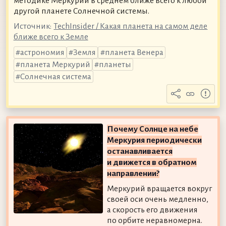
методике Меркурий в среднем ближе всего к любой
другой планете Солнечной системы.
Источник:
TechInsider / Какая планета на самом деле
ближе всего к Земле
астрономия
Земля
планета Венера
планета Меркурий
планеты
Солнечная система
Почему Солнце на небе
Меркурия периодически
останавливается
и движется в обратном
направлении?
Меркурий вращается вокруг
своей оси очень медленно,
а скорость его движения
по орбите неравномерна.