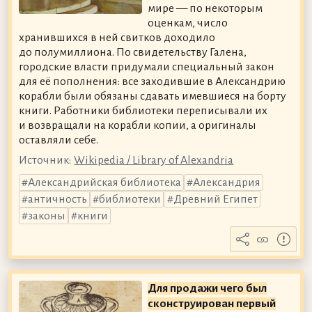
мире — по некоторым
оценкам, число
хранившихся в ней свитков доходило
до полумиллиона. По свидетельству Галена,
городские власти придумали специальный закон
для её пополнения: все заходившие в Александрию
корабли были обязаны сдавать имевшиеся на борту
книги. Работники библиотеки переписывали их
и возвращали на корабли копии, а оригиналы
оставляли себе.
Источник:
Wikipedia / Library of Alexandria
Александрийская библиотека
Александрия
античность
библиотеки
Древний Египет
законы
книги
Для продажи чего был
сконструирован первый