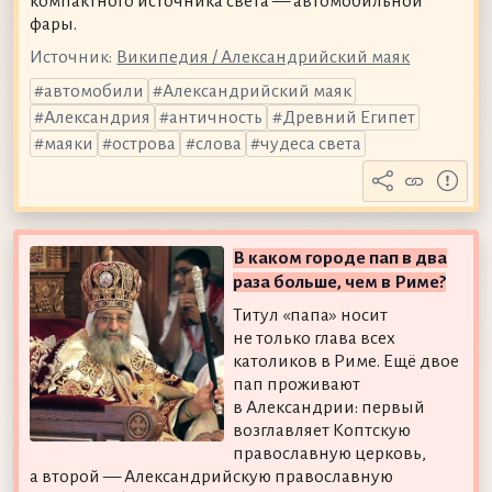
компактного источника света — автомобильной
фары.
Источник:
Википедия / Александрийский маяк
автомобили
Александрийский маяк
Александрия
античность
Древний Египет
маяки
острова
слова
чудеса света
В каком городе пап в два
раза больше, чем в Риме?
Титул «папа» носит
не только глава всех
католиков в Риме. Ещё двое
пап проживают
в Александрии: первый
возглавляет Коптскую
православную церковь,
а второй — Александрийскую православную