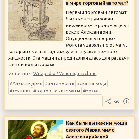
в мире торговый автомат?
Первый торговый автомат
был сконструирован
инженером Героном ещё в 1
веке в Александрии.
Опущенная в прорезь
монета ударяла по рычагу,
который смещал задвижку и выпускал немного
жидкости. Эта машина предназначалась для раздачи
святой воды в храме.
Источник:
Wikipedia / Vending machine
Александрия
античность
святая вода
техника
торговые автоматы
храмы
Как были вывезены мощи
святого Марка мимо
Александрийской