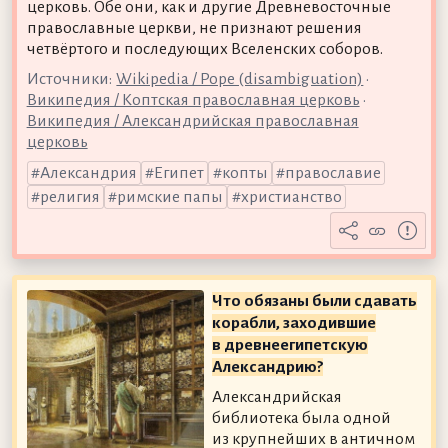
церковь. Обе они, как и другие Древневосточные
православные церкви, не признают решения
четвёртого и последующих Вселенских соборов.
Источники:
Wikipedia / Pope (disambiguation)
•
Википедия / Коптская православная церковь
•
Википедия / Александрийская православная
церковь
Александрия
Египет
копты
православие
религия
римские папы
христианство
Что обязаны были сдавать
корабли, заходившие
в древнеегипетскую
Александрию?
Александрийская
библиотека была одной
из крупнейших в античном