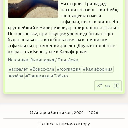
На острове Тринидад
находится озеро Пич-Лейк,
состоящее из смеси
асфальта, песка и глины. Это
крупнейший в мире резервуар природного асфальта.
По прогнозам, при текущем уровне добычи озеро
будет оставаться возобновляемым источником
асфальта на протяжении 400 лет. Другие подобные
озёра есть в Венесуэле и Калифорнии.
Источник:
Википедия / Пич-Лейк
асфальт
Венесуэла
география
Калифорния
озёра
Тринидад и Тобаго
© Андрей Ситников, 2009—2026
Написать письмо автору