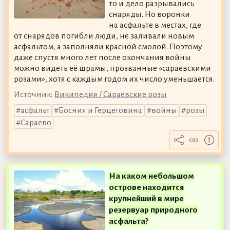
то и дело разрывались
снаряды. Но воронки
на асфальте в местах, где
от снарядов погибли люди, не заливали новым
асфальтом, а заполняли красной смолой. Поэтому
даже спустя много лет после окончания войны
можно видеть её шрамы, прозванные «сараевскими
розами», хотя с каждым годом их число уменьшается.
Источник:
Википедия / Сараевские розы
асфальт
Босния и Герцеговина
войны
розы
Сараево
На каком небольшом
острове находится
крупнейший в мире
резервуар природного
асфальта?