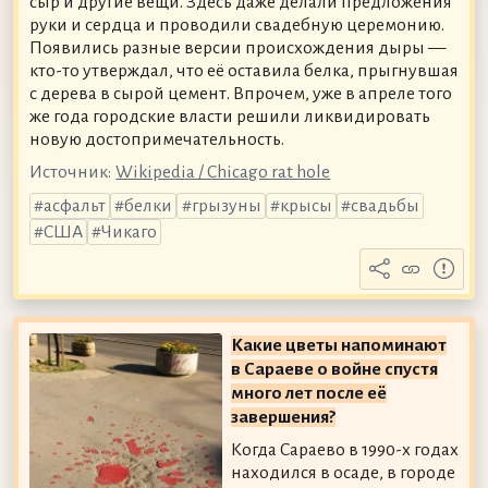
сыр и другие вещи. Здесь даже делали предложения
руки и сердца и проводили свадебную церемонию.
Появились разные версии происхождения дыры —
кто-то утверждал, что её оставила белка, прыгнувшая
с дерева в сырой цемент. Впрочем, уже в апреле того
же года городские власти решили ликвидировать
новую достопримечательность.
Источник:
Wikipedia / Chicago rat hole
асфальт
белки
грызуны
крысы
свадьбы
США
Чикаго
Какие цветы напоминают
в Сараеве о войне спустя
много лет после её
завершения?
Когда Сараево в 1990-х годах
находился в осаде, в городе