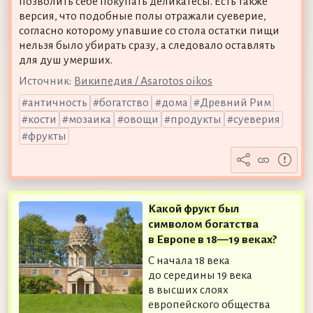
позволить себе покупать деликатесы. Есть также
версия, что подобные полы отражали суеверие,
согласно которому упавшие со стола остатки пищи
нельзя было убирать сразу, а следовало оставлять
для душ умерших.
Источник:
Википедия / Asarotos oikos
античность
богатство
дома
Древний Рим
кости
мозаика
овощи
продукты
суеверия
фрукты
Какой фрукт был
символом богатства
в Европе в 18—19 веках?
С начала 18 века
до середины 19 века
в высших слоях
европейского общества