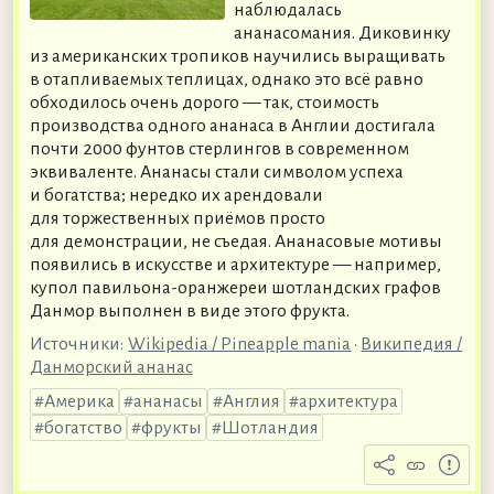
наблюдалась
ананасомания. Диковинку
из американских тропиков научились выращивать
в отапливаемых теплицах, однако это всё равно
обходилось очень дорого — так, стоимость
производства одного ананаса в Англии достигала
почти 2000 фунтов стерлингов в современном
эквиваленте. Ананасы стали символом успеха
и богатства; нередко их арендовали
для торжественных приёмов просто
для демонстрации, не съедая. Ананасовые мотивы
появились в искусстве и архитектуре — например,
купол павильона-оранжереи шотландских графов
Данмор выполнен в виде этого фрукта.
Источники:
Wikipedia / Pineapple mania
•
Википедия /
Данморский ананас
Америка
ананасы
Англия
архитектура
богатство
фрукты
Шотландия