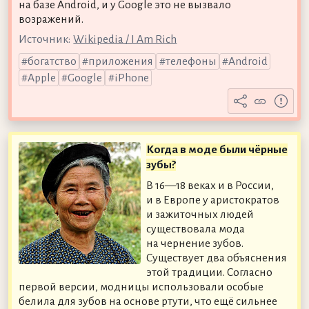
на базе Android, и у Google это не вызвало
возражений.
Источник:
Wikipedia / I Am Rich
богатство
приложения
телефоны
Android
Apple
Google
iPhone
Когда в моде были чёрные
зубы?
В 16—18 веках и в России,
и в Европе у аристократов
и зажиточных людей
существовала мода
на чернение зубов.
Существует два объяснения
этой традиции. Согласно
первой версии, модницы использовали особые
белила для зубов на основе ртути, что ещё сильнее