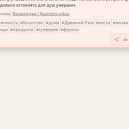
едовало оставлять для душ умерших.
чник:
Википедия / Asarotos oikos
тичность
богатство
дома
Древний Рим
кости
мозаи
ощи
продукты
суеверия
фрукты