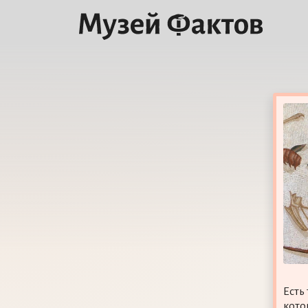
Есть
кото