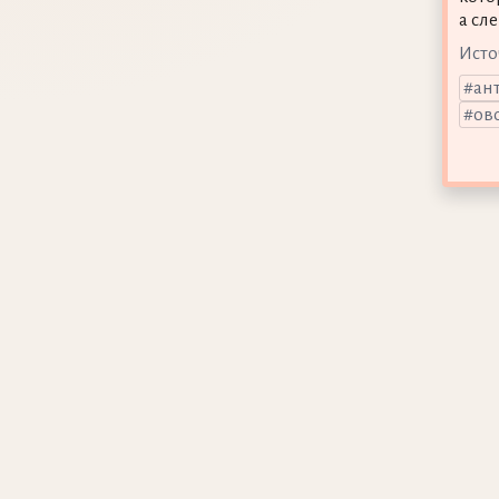
а сл
Исто
ан
ов