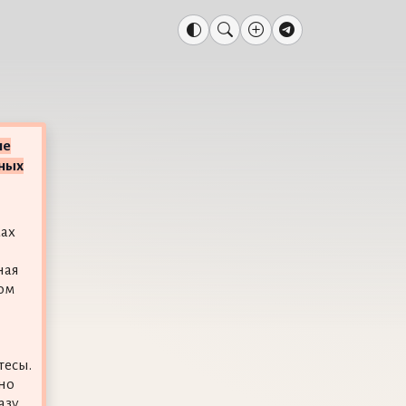
ие
чных
мах
ная
зом
тесы.
но
азу,