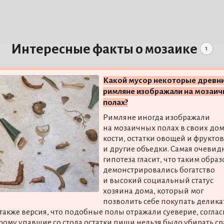
Интересные факты о мозаике
1
Какой мусор некоторые древн
римляне изображали на мозаи
полах?
Римляне иногда изображали
на мозаичных полах в своих до
кости, остатки овощей и фруктов
и другие объедки. Самая очевид
гипотеза гласит, что таким обра
демонстрировались богатство
и высокий социальный статус
хозяина дома, который мог
позволить себе покупать делика
 также версия, что подобные полы отражали суеверие, соглас
рому упавшие со стола остатки пищи нельзя было убирать ср