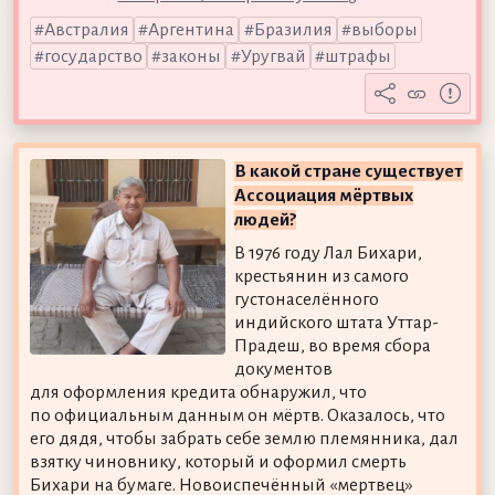
Австралия
Аргентина
Бразилия
выборы
государство
законы
Уругвай
штрафы
В какой стране существует
Ассоциация мёртвых
людей?
В 1976 году Лал Бихари,
крестьянин из самого
густонаселённого
индийского штата Уттар-
Прадеш, во время сбора
документов
для оформления кредита обнаружил, что
по официальным данным он мёртв. Оказалось, что
его дядя, чтобы забрать себе землю племянника, дал
взятку чиновнику, который и оформил смерть
Бихари на бумаге. Новоиспечённый «мертвец»