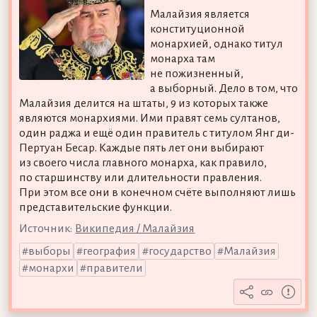
Малайзия является
конституционной
монархией, однако титул
монарха там
не пожизненный,
а выборный. Дело в том, что
Малайзия делится на штаты, 9 из которых также
являются монархиями. Ими правят семь султанов,
один раджа и ещё один правитель с титулом Янг ди-
Пертуан Бесар. Каждые пять лет они выбирают
из своего числа главного монарха, как правило,
по старшинству или длительности правления.
При этом все они в конечном счёте выполняют лишь
представительские функции.
Источник:
Википедия / Малайзия
выборы
география
государство
Малайзия
монархи
правители