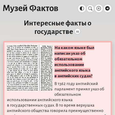
Интересные факты о
государстве
23
На каком языке был
написан указ об
обязательном
использовании
английского языка
в английских судах?
В 1362 году английский
парламент принял указ об
обязательном
использовании английского языка
в государственных судах. В то время верхушка
английского общества говорила преимущественно