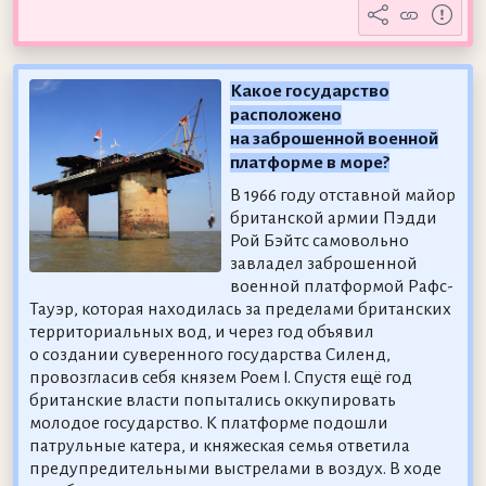
Какое государство
расположено
на заброшенной военной
платформе в море?
В 1966 году отставной майор
британской армии Пэдди
Рой Бэйтс самовольно
завладел заброшенной
военной платформой Рафс-
Тауэр, которая находилась за пределами британских
территориальных вод, и через год объявил
о создании суверенного государства Силенд,
провозгласив себя князем Роем I. Спустя ещё год
британские власти попытались оккупировать
молодое государство. К платформе подошли
патрульные катера, и княжеская семья ответила
предупредительными выстрелами в воздух. В ходе