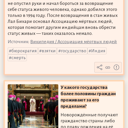
не опустил руки и начал бороться за возвращение
себе статуса живого человека, однако добился этого
только в 1994 году. После возвращения в стан живых
Лал Бихари основал Ассоциацию мёртвых людей,
которая помогает другим индийцам вновь обрести
статус живых — таких оказалось немало.
Источник:
Википедия / Ассоциация мёртвых людей
бюрократия
взятки
государство
Индия
смерть
У какого государства
более половины граждан
проживают за его
пределами?
Новорождённые получают
гражданство страны либо
по праву рождения на её