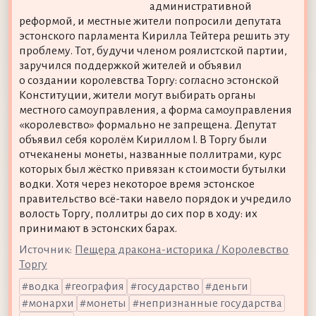
административной
реформой, и местные жители попросили депутата
эстонского парламента Кирилла Тейтера решить эту
проблему. Тот, будучи членом роялистской партии,
заручился поддержкой жителей и объявил
о создании королевства Торгу: согласно эстонской
Конституции, жители могут выбирать органы
местного самоуправления, а форма самоуправления
«королевство» формально не запрещена. Депутат
объявил себя королём Кириллом I. В Торгу были
отчеканены монеты, названные поллитрами, курс
которых был жёстко привязан к стоимости бутылки
водки. Хотя через некоторое время эстонское
правительство всё-таки навело порядок и учредило
волость Торгу, поллитры до сих пор в ходу: их
принимают в эстонских барах.
Источник:
Пещера дракона-историка / Королевство
Торгу
водка
география
государство
деньги
монархи
монеты
непризнанные государства