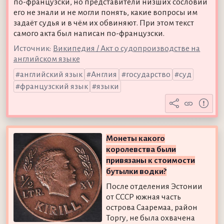
по-французски, но представители низших сословий
его не знали и не могли понять, какие вопросы им
задаёт судья и в чём их обвиняют. При этом текст
самого акта был написан по-французски.
Источник:
Википедия / Акт о судопроизводстве на
английском языке
английский язык
Англия
государство
суд
французский язык
языки
Монеты какого
королевства были
привязаны к стоимости
бутылки водки?
После отделения Эстонии
от СССР южная часть
острова Сааремаа, район
Торгу, не была охвачена