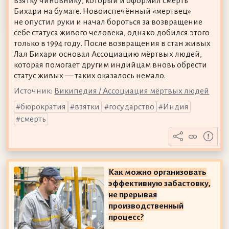
взятку чиновнику, который и оформил смерть
Бихари на бумаге. Новоиспечённый «мертвец»
не опустил руки и начал бороться за возвращение
себе статуса живого человека, однако добился этого
только в 1994 году. После возвращения в стан живых
Лал Бихари основал Ассоциацию мёртвых людей,
которая помогает другим индийцам вновь обрести
статус живых — таких оказалось немало.
Источник:
Википедия / Ассоциация мёртвых людей
бюрократия
взятки
государство
Индия
смерть
Как можно организовать
эффективную забастовку,
не прерывая
производственный
процесс?