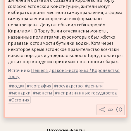
жителей и объявил о создании королевства Торгу:
согласно эстонской Конституции, жители могут
выбирать органы местного самоуправления, а форма
самоуправления «королевство» формально
не запрещена. Депутат объявил себя королём
Кириллом I. В Торгу были отчеканены монеты,
названные поллитрами, курс которых был жёстко
привязан к стоимости бутылки водки. Хотя через
некоторое время эстонское правительство всё-таки
навело порядок и учредило волость Торгу, поллитры
до сих пор в ходу: их принимают в эстонских барах.
Источник:
Пещера дракона-историка / Королевство
Торгу
водка
география
государство
деньги
монархи
монеты
непризнанные государства
Эстония
Похожие факты