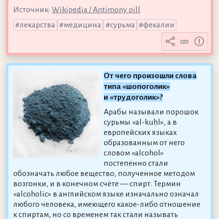
Источник:
Wikipedia / Antimony pill
лекарства
медицина
сурьма
фекалии
От чего произошли слова
типа «шопоголик»
и «трудоголик»?
Арабы называли порошок
сурьмы «al-kuḥl», а в
европейских языках
образованным от него
словом «alcohol»
постепенно стали
обозначать любое вещество, полученное методом
возгонки, и в конечном счёте — спирт. Термин
«alcoholic» в английском языке изначально означал
любого человека, имеющего какое-либо отношение
к спиртам, но со временем так стали называть