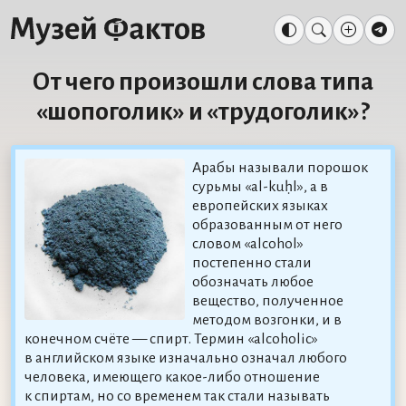
От чего произошли слова типа
«шопоголик» и «трудоголик»?
Арабы называли порошок
сурьмы «al-kuḥl», а в
европейских языках
образованным от него
словом «alcohol»
постепенно стали
обозначать любое
вещество, полученное
методом возгонки, и в
конечном счёте — спирт. Термин «alcoholic»
в английском языке изначально означал любого
человека, имеющего какое-либо отношение
к спиртам, но со временем так стали называть