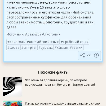
именно человека с неудержимым пристрастием
к спиртному. Уже в 20 веке это слово
переразложилось, и его вторая часть «-holic» стала
распространённым суффиксом для обозначения
любой зависимости: шопоголик, трудоголик и так
далее.
Источник:
Арзамас / Алкоголик
алкоголь
английский язык
арабский язык
слова
спирты
сурьма
химия
языки
Похожие факты
Что означал древний корень, от которого
произошли названия белого и чёрного цветов?
Какую конкретную цифру раньше означало слово