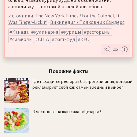
блюдо, назвав курицу худшей в своей жизни,
а подливку — похожей на клей для обоев.
Источники:
The New York Times / For the Colonel, It
Was Finger‐Lickin’
•
Википедия / Полковник Сандерс
Канада
кулинария
курицы
рестораны
символы
США
фаст-фуд
KFC
Похожие факты
Где находится ресторан быстрого питания, который
рекламирует себя как самый вредный в мире?
В честь кого назван салат «Цезарь»?