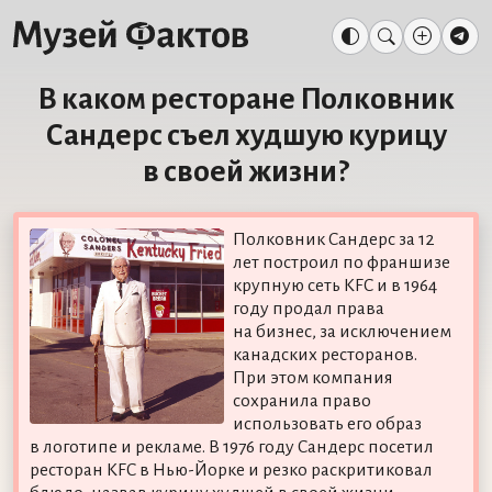
В каком ресторане Полковник
Сандерс съел худшую курицу
в своей жизни?
Полковник Сандерс за 12
лет построил по франшизе
крупную сеть KFC и в 1964
году продал права
на бизнес, за исключением
канадских ресторанов.
При этом компания
сохранила право
использовать его образ
в логотипе и рекламе. В 1976 году Сандерс посетил
ресторан KFC в Нью-Йорке и резко раскритиковал