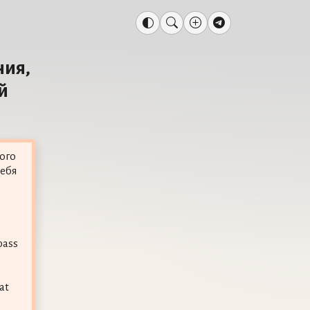
ния,
й
рого
себя
pass
at