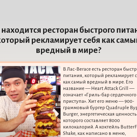
 находится ресторан быстрого пита
который рекламирует себя как самы
вредный в мире?
В Лас-Вегасе есть ресторан быст
питания, который рекламирует 
как самый вредный в мире. Его
название — Heart Attack Grill —
означает «Гриль-бар сердечного
приступа». Хит его меню — 900-
граммовый бургер Quadruple By
Burger, энергетическая ценность
которого составляет 8000
килокалорий. А коктейль ButterF
Shake, как написано в меню,