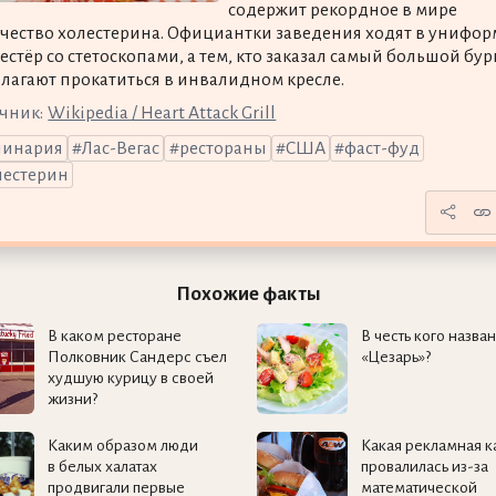
содержит рекордное в мире
чество холестерина. Официантки заведения ходят в унифор
естёр со стетоскопами, а тем, кто заказал самый большой бур
лагают прокатиться в инвалидном кресле.
чник:
Wikipedia / Heart Attack Grill
линария
Лас-Вегас
рестораны
США
фаст-фуд
лестерин
Похожие факты
В каком ресторане
В честь кого назван
Полковник Сандерс съел
«Цезарь»?
худшую курицу в своей
жизни?
Каким образом люди
Какая рекламная 
в белых халатах
провалилась из-за
продвигали первые
математической