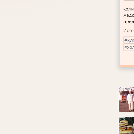
коли
медс
пред
Исто
ку
хо