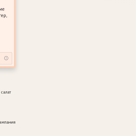
ме
гер,
 салат
кампания