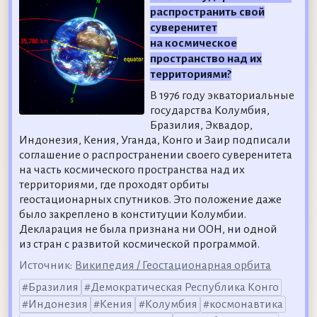
распространить свой
суверенитет
на космическое
пространство над их
территориями?
В 1976 году экваториальные
государства Колумбия,
Бразилия, Эквадор,
Индонезия, Кения, Уганда, Конго и Заир подписали
соглашение о распространении своего суверенитета
на часть космического пространства над их
территориями, где проходят орбиты
геостационарных спутников. Это положение даже
было закреплено в конституции Колумбии.
Декларация не была признана ни ООН, ни одной
из стран с развитой космической программой.
Источник:
Википедия / Геостационарная орбита
Бразилия
Демократическая Республика Конго
Индонезия
Кения
Колумбия
космонавтика