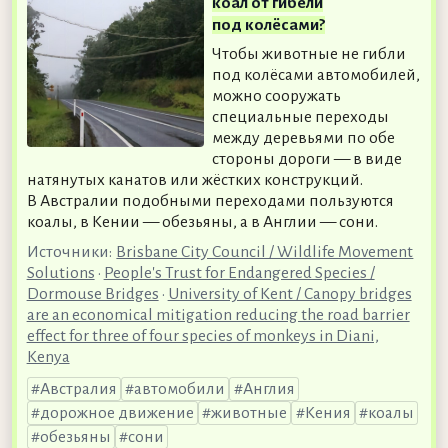
коал от гибели
под колёсами?
Чтобы животные не гибли
под колёсами автомобилей,
можно сооружать
специальные переходы
между деревьями по обе
стороны дороги — в виде
натянутых канатов или жёстких конструкций.
В Австралии подобными переходами пользуются
коалы, в Кении — обезьяны, а в Англии — сони.
Источники:
Brisbane City Council / Wildlife Movement
Solutions
•
People's Trust for Endangered Species /
Dormouse Bridges
•
University of Kent / Canopy bridges
are an economical mitigation reducing the road barrier
effect for three of four species of monkeys in Diani,
Kenya
Австралия
автомобили
Англия
дорожное движение
животные
Кения
коалы
обезьяны
сони