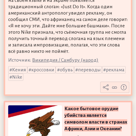
на своём языке и на экране появляется
традиционный слоган: «Just Do It». Когда один
американский антрополог увидел рекламу, он
сообщил СМИ, что африканец на самом деле говорит:
«Я не хочу эти. Дайте мне большие башмаки». После
этого Nike признала, что съёмочная группа не смогла
получить точный перевод слогана на язык племени
и записала импровизацию, полагая, что эти слова
всё равно никто не поймёт.
Источник:
Википедия / Самбуру (народ)
Кения
кроссовки
обувь
переводы
реклама
Nike
Какое бытовое орудие
убийства является
символом власти в странах
Африки, Азии и Океании?