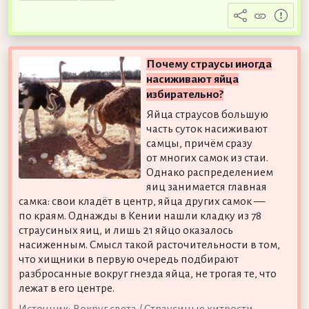
Почему страусы иногда
насиживают яйца
избирательно?
Яйца страусов большую
часть суток насиживают
самцы, причём сразу
от многих самок из стаи.
Однако распределением
яиц занимается главная
самка: свои кладёт в центр, яйца других самок —
по краям. Однажды в Кении нашли кладку из 78
страусиных яиц, и лишь 21 яйцо оказалось
насиженным. Смысл такой расточительности в том,
что хищники в первую очередь подбирают
разбросанные вокруг гнезда яйца, не трогая те, что
лежат в его центре.