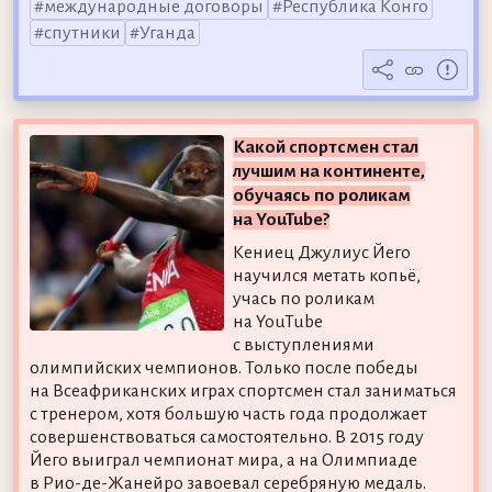
международные договоры
Республика Конго
спутники
Уганда
Какой спортсмен стал
лучшим на континенте,
обучаясь по роликам
на YouTube?
Кениец Джулиус Йего
научился метать копьё,
учась по роликам
на YouTube
с выступлениями
олимпийских чемпионов. Только после победы
на Всеафриканских играх спортсмен стал заниматься
с тренером, хотя большую часть года продолжает
совершенствоваться самостоятельно. В 2015 году
Йего выиграл чемпионат мира, а на Олимпиаде
в Рио-де-Жанейро завоевал серебряную медаль.