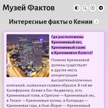
Интересные факты о Кении
7
Где расположены
Кремниевый лес,
Кремниевый оазис
и Кремниевое болото?
Помимо Кремниевой
долины существуют
и другие места
концентрации
высокотехнологичных
компаний, названные схожим образом. В той же
Калифорнии, ближе к Лос-Анджелесу, есть
Кремниевый пляж, в Орегоне — Кремниевый лес,
в Техасе — Кремниевые холмы, в Колорадо —
Кремниевая гора, в Нью-Йорке — Кремниевый