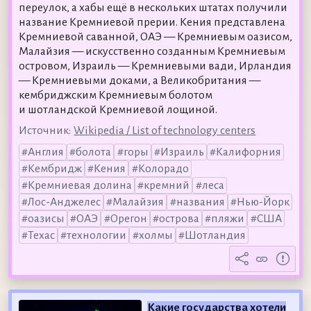
переулок, а хабы ещё в нескольких штатах получили
название Кремниевой прерии. Кения представлена
Кремниевой саванной, ОАЭ — Кремниевым оазисом,
Малайзия — искусственно созданным Кремниевым
островом, Израиль — Кремниевыми вади, Ирландия
— Кремниевыми доками, а Великобритания —
кембриджским Кремниевым болотом
и шотландской Кремниевой лощиной.
Источник:
Wikipedia / List of technology centers
Англия
болота
горы
Израиль
Калифорния
Кембридж
Кения
Колорадо
Кремниевая долина
кремний
леса
Лос-Анджелес
Малайзия
названия
Нью-Йорк
оазисы
ОАЭ
Орегон
острова
пляжи
США
Техас
технологии
холмы
Шотландия
Какие государства хотели