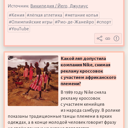
Источник:
Википедия / Йего, Джулиус
Кения
лёгкая атлетика
метание копья
Олимпийские игры
Рио-де-Жанейро
спорт
YouTube
Какой ляп допустила
компания Nike, снимая
рекламу кроссовок
с участием африканского
племени?
В 1989 году Nike сняла
рекламу кроссовок
с участием кенийцев
из народа самбуру. В ролике
показаны традиционные танцы племени в ярких
одеждах, а в конце молодой человек говорит фразу