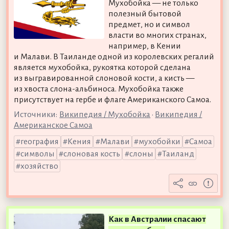
Мухобойка — не только
полезный бытовой
предмет, но и символ
власти во многих странах,
например, в Кении
и Малави. В Таиланде одной из королевских регалий
является мухобойка, рукоятка которой сделана
из выгравированной слоновой кости, а кисть —
из хвоста слона-альбиноса. Мухобойка также
присутствует на гербе и флаге Американского Самоа.
Источники:
Википедия / Мухобойка
•
Википедия /
Американское Самоа
география
Кения
Малави
мухобойки
Самоа
символы
слоновая кость
слоны
Таиланд
хозяйство
Как в Австралии спасают