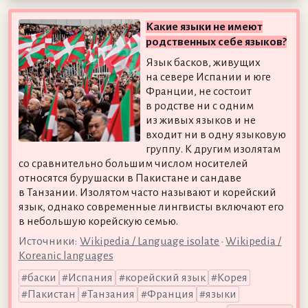
Какие языки не имеют
родственных себе языков?
Язык басков, живущих
на севере Испании и юге
Франции, не состоит
в родстве ни с одним
из живых языков и не
входит ни в одну языковую
группу. К другим изолятам
со сравнительно большим числом носителей
относятся бурушаски в Пакистане и сандаве
в Танзании. Изолятом часто называют и корейский
язык, однако современные лингвисты включают его
в небольшую корейскую семью.
Источники:
Wikipedia / Language isolate
•
Wikipedia /
Koreanic languages
баски
Испания
корейский язык
Корея
Пакистан
Танзания
Франция
языки