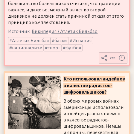
большинство болельщиков считают, что традиции
важнее, и даже возможный вылет во второй
дивизион не должен стать причиной отказа от этого
принципа комплектования.
Источник:
Википедия / Атлетик Бильбао
Атлетик Бильбао
баски
Испания
национализм
спорт
футбол
Кто использовал индейцев
в качестве радистов-
шифровальщиков?
В обеих мировых войнах
американцы использовали
индейцев разных племён
в качестве радистов-
шифровальщиков. Немцы
и японцы, перехватывая