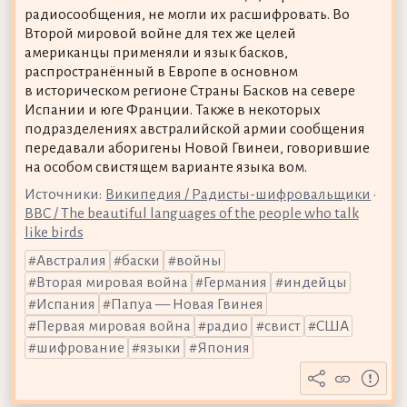
радиосообщения, не могли их расшифровать. Во
Второй мировой войне для тех же целей
американцы применяли и язык басков,
распространённый в Европе в основном
в историческом регионе Страны Басков на севере
Испании и юге Франции. Также в некоторых
подразделениях австралийской армии сообщения
передавали аборигены Новой Гвинеи, говорившие
на особом свистящем варианте языка вом.
Источники:
Википедия / Радисты-шифровальщики
•
BBC / The beautiful languages of the people who talk
like birds
Австралия
баски
войны
Вторая мировая война
Германия
индейцы
Испания
Папуа — Новая Гвинея
Первая мировая война
радио
свист
США
шифрование
языки
Япония