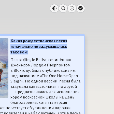
Какая рождественская песня
изначально не задумывалась
таковой?
Песня «Jingle Bells», сочинённая
Джеймсом Лордом Пьерпонтом
в 1857 году, была опубликована им
под названием «The One Horse Open
Sleigh». По одной версии, песня была
задумана как застольная, по другой
— предназначалась для исполнения
хором воскресной школы на День
благодарения, хотя эта версия
кст повествует об уединении парочки
от родителей и наблюдателей. Хотя в песне