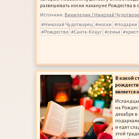
развешивать носки накануне Рождества в
Источник:
Википедия / Николай Чудотвор
Николай Чудотворец
носки
подарки
Рождество
Санта-Клаус
семья
христ
В какой 
рождеств
является 
Исландцы 
на Рождес
декабря в
подарками
и едят сла
этой трад