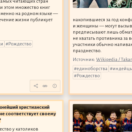
самых читающих стран
ри этом множество книг
именно на родном языке —
ечение жизни публикует
накопившиеся за год конфл
и женщины — могут вызыва
предписывают лишь обматыв
не хватать противника за в
ки
Рождество
участники обычно напиваю
празднество.
Источник:
Wikipedia / Taka
единоборства
индейц
Рождество
жнейший христианский
не соответствует своему
?
ество у католиков