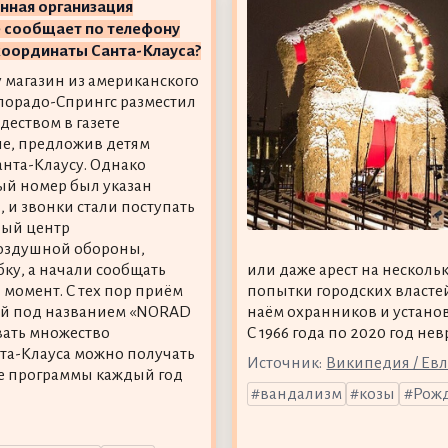
нная организация
е сообщает по телефону
координаты Санта-Клауса?
у магазин из американского
лорадо-Спрингс разместил
деством в газете
е, предложив детям
анта-Клаусу. Однако
й номер был указан
, и звонки стали поступать
ный центр
оздушной обороны,
бку, а начали сообщать
или даже арест на несколь
 момент. С тех пор приём
попытки городских властей
ией под названием «NORAD
наём охранников и устано
вать множество
С 1966 года по 2020 год не
та-Клауса можно получать
Источник:
Википедия / Евл
е программы каждый год
вандализм
козы
Рожд