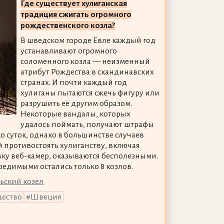
Где существует хулиганская
традиция сжигать огромного
рождественского козла?
В шведском городе Евле каждый год
устанавливают огромного
соломенного козла — неизменный
атрибут Рождества в скандинавских
странах. И почти каждый год
хулиганы пытаются сжечь фигуру или
разрушить её другим образом.
Некоторые вандалы, которых
удалось поймать, получают штрафы
ко суток, однако в большинстве случаев
 противостоять хулиганству, включая
вку веб-камер, оказываются бесполезными.
вредимыми остались только 8 козлов.
ьский козёл
ество
Швеция