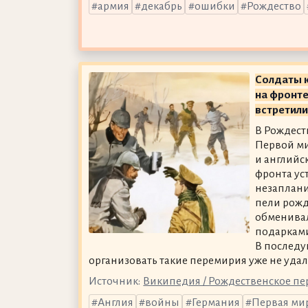
армия
декабрь
ошибки
Рождество
Солдаты к
на фронте
встретил
В Рождеств
Первой м
и английс
фронта ус
незаплан
пели рожд
обменива
подарками
В послед
организовать такие перемирия уже не удал
Источник:
Википедия / Рождественское п
Англия
войны
Германия
Первая ми