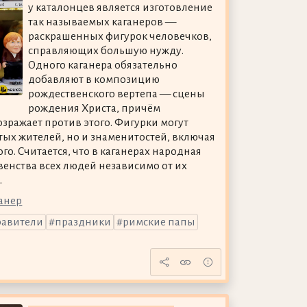
у каталонцев является изготовление
так называемых каганеров —
раскрашенных фигурок человечков,
справляющих большую нужду.
Одного каганера обязательно
добавляют в композицию
рождественского вертепа — сцены
рождения Христа, причём
озражает против этого. Фигурки могут
тых жителей, но и знаменитостей, включая
о. Считается, что в каганерах народная
енства всех людей независимо от их
.
анер
равители
праздники
римские папы