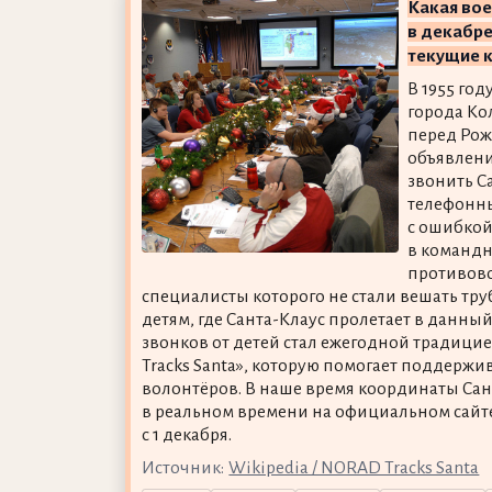
Какая вое
в декабр
текущие 
В 1955 год
города Ко
перед Рож
объявлени
звонить С
телефонны
с ошибкой
в команд
противов
специалисты которого не стали вешать тру
детям, где Санта-Клаус пролетает в данный
звонков от детей стал ежегодной традиц
Tracks Santa», которую помогает поддержи
волонтёров. В наше время координаты Сан
в реальном времени на официальном сайт
с 1 декабря.
Источник:
Wikipedia / NORAD Tracks Santa