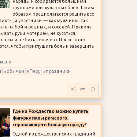
наряды и собираются большими
группами для кулачных боёв. Таким
образом предполагается решить все
икты, а участники — как мужчины, так
ть на бой и родных, и соседей. Правила
ать руки материей, не кусаться,
олосы и не бить лежачего. После этого
тся, чтобы приглушить боль и завершить
nakuy
ы
обычаи
Перу
праздники
Где на Рождество можно купить
фигурку папы римского,
справляющего большую нужду?
Одной из рождественских традиций