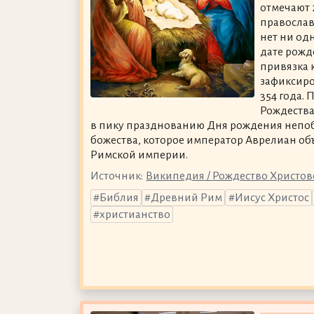
отмечают 2
православ
нет ни од
дате рожд
привязка к
зафиксиро
354 года. 
Рождества
в пику празднованию Дня рождения непо
божества, которое император Аврелиан о
Римской империи.
Источник:
Википедия / Рождество Христов
Библия
Древний Рим
Иисус Христос
христианство