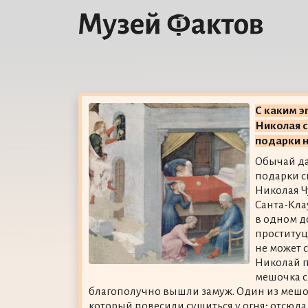
С каким э
Николая с
подарки 
Обычай да
подарки с
Николая Ч
Санта-Клау
в одном д
проституци
не может 
Николай п
мешочка с
благополучно вышли замуж. Один из мешоч
который повесили сушиться у огня; отсюд