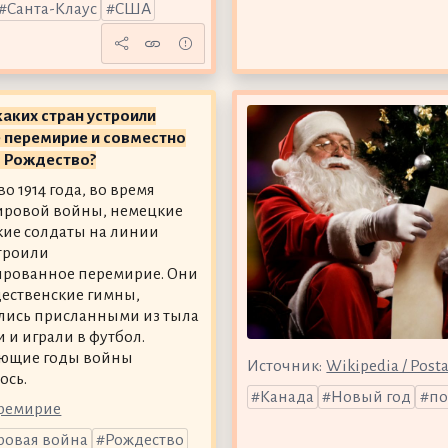
Санта-Клаус
США
аких стран устроили
 перемирие и совместно
и Рождество?
о 1914 года, во время
ировой войны, немецкие
кие солдаты на линии
троили
ированное перемирие. Они
ественские гимны,
лись присланными из тыла
 и играли в футбол.
ующие годы войны
Источник:
Wikipedia / Posta
ось.
Канада
Новый год
по
еремирие
ровая война
Рождество