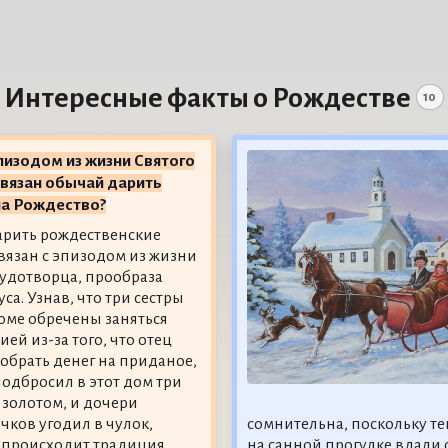
Интересные факты о Рождестве
10
пизодом из жизни Святого
вязан обычай дарить
на Рождество?
рить рождественские
вязан с эпизодом из жизни
удотворца, прообраза
са. Узнав, что три сестры
оме обречены заняться
ей из-за того, что отец
собрать денег на приданое,
одбросил в этот дом три
 золотом, и дочери
ков угодил в чулок,
сомнительна, поскольку те
а происходит традиция
на санной прогулке вдали 