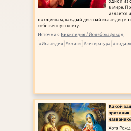
одной из 
в мире. П
издаётся 
по оценкам, каждый десятый исландец в т
собственную книгу.
Источник:
Википедия / Йолебокафльод
Исландия
книги
литература
подар
Какой ва
праздник 
названию
Хотя Рожд