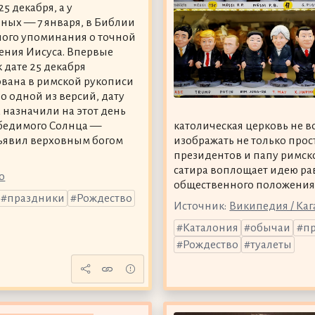
5 декабря, а у
ных — 7 января, в Библии
ного упоминания о точной
ения Иисуса. Впервые
 дате 25 декабря
вана в римской рукописи
По одной из версий, дату
 назначили на этот день
бедимого Солнца —
католическая церковь не в
бъявил верховным богом
изображать не только прос
президентов и папу римског
сатира воплощает идею рав
о
общественного положения
праздники
Рождество
Источник:
Википедия / Каг
Каталония
обычаи
п
Рождество
туалеты