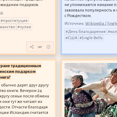
 ожидании подарков.
не упоминаются никакие п
завоевала популярность и 
ец
с Рождеством.
проституция
Источник:
Wikipedia / Jingl
ианство
чулки
День благодарения
ко
США
Jingle Bells
стране традиционным
енским подарком
книга?
обычно дарят друг другу
тво книги. Вечером 24
 кругу семьи после обмена
 они тут же читают их
дости. Отчасти благодаря
иции Исландия считается