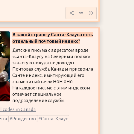
В какой стране у Санта-Клауса есть
отдельный почтовый индекс?
Детские письма с адресатом вроде
«Санта-Клаусу на Северный полюс»
зачастую никуда не доходят.
Почтовая служба Канады присвоила
Санте индекс, имитирующий его
знаменитый смех: H0H 0H0.
На каждое письмо с этим индексом
отвечает специальное
подразделение службы.
l codes in Canada
чта
Рождество
Санта-Клаус