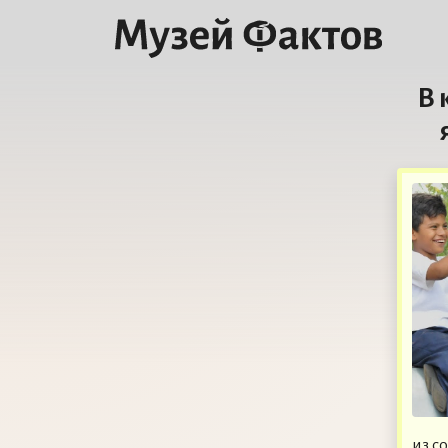
В 
из с