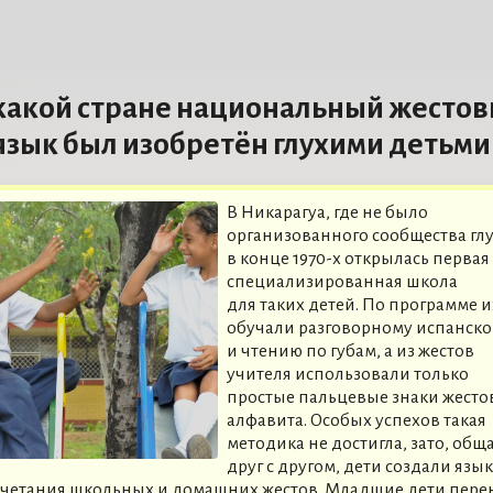
какой стране национальный жесто
язык был изобретён глухими детьми
В Никарагуа, где не было
организованного сообщества глу
в конце 1970-х открылась первая
специализированная школа
для таких детей. По программе и
обучали разговорному испанск
и чтению по губам, а из жестов
учителя использовали только
простые пальцевые знаки жесто
алфавита. Особых успехов такая
методика не достигла, зато, общ
друг с другом, дети создали язык
очетания школьных и домашних жестов. Младшие дети пере