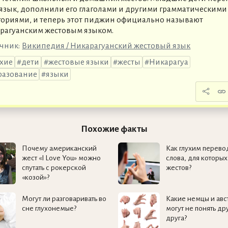
 язык, дополнили его глаголами и другими грамматическими
гориями, и теперь этот пиджин официально называют
рагуанским жестовым языком.
чник:
Википедия / Никарагуанский жестовый язык
ухие
дети
жестовые языки
жесты
Никарагуа
разование
языки
Похожие факты
Почему американский
Как глухим перево
жест «I Love You» можно
слова, для которых
спутать с рокерской
жестов?
«козой»?
Могут ли разговаривать во
Какие немцы и ав
сне глухонемые?
могут не понять др
друга?