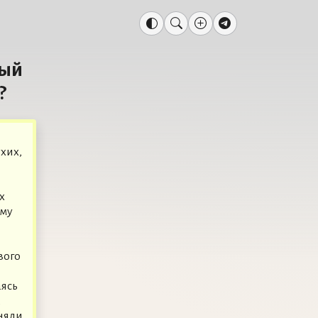
вый
?
хих,
х
ому
вого
аясь
няли