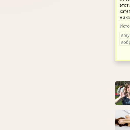
этот
кате
ника
Исто
гл
об